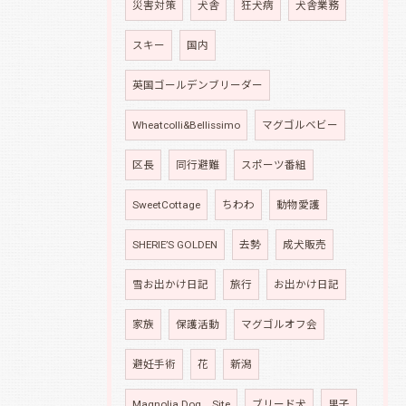
災害対策
犬舎
狂犬病
犬舎業務
スキー
国内
英国ゴールデンブリーダー
Wheatcolli&Bellissimo
マグゴルベビー
区長
同行避難
スポーツ番組
SweetCottage
ちわわ
動物愛護
SHERIE’S GOLDEN
去勢
成犬販売
雪お出かけ日記
旅行
お出かけ日記
家族
保護活動
マグゴルオフ会
避妊手術
花
新潟
Magnolia Dog Site
ブリード犬
里子