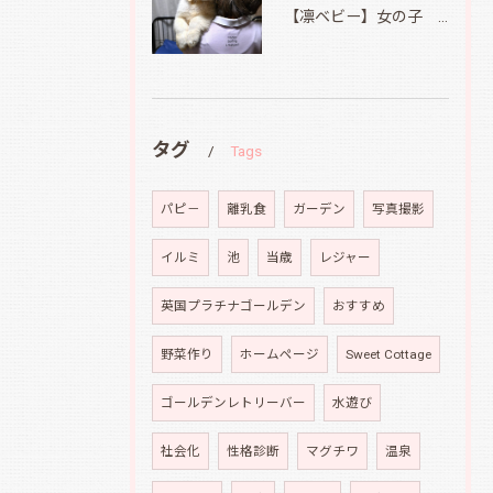
【凛ベビー】女の子 Ⅱ
タグ
Tags
パピ－
離乳食
ガーデン
写真撮影
イルミ
池
当歳
レジャー
英国プラチナゴールデン
おすすめ
野菜作り
ホームページ
Sweet Cottage
ゴールデンレトリーバー
水遊び
社会化
性格診断
マグチワ
温泉