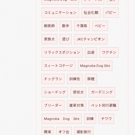
コミュニケーション
社会化期
パピー
獣医師
散歩
千葉県
ベビー
家族犬
遊び
JKCチャンピオン
リラックスポジション
出産
ワクチン
スィートコテージ
Magnolia Dog Site
ドッグラン
訓練性
錦鯉
ショードッグ
使役犬
ガーデニング
ブリーダー
雑草対策
ペット同行避難
Magnolia Dog Site
訓練
チワワ
関東
オフ会
撮影旅行