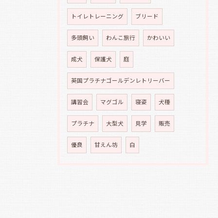
トイレトレーニング
ブリード
多頭飼い
わんこ旅行
かわいい
成犬
保護犬
庭
英国プラチナゴールデンレトリーバー
講習会
マグゴル
寝姿
犬種
プラチナ
大型犬
見学
販売
優良
甘えん坊
白