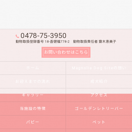
0478-75-3950
動物取扱登録番号 18-香健福778-2 動物取扱責任者 齋木恵美子
お問い合わせはこちら
ホーム
Magnolia Dog Siteの想い
お迎えまでの流れ
成犬紹介
ギャラリー
アクセス
当施設の特徴
ゴールデンレトリーバー
パピー
ペット