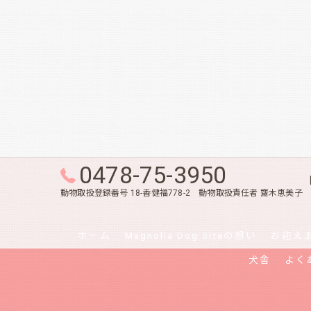
0478-75-3950
動物取扱登録番号 18-香健福778-2 動物取扱責任者 齋木恵美子
ホーム
Magnolia Dog Siteの想い
お迎え
犬舎
よく