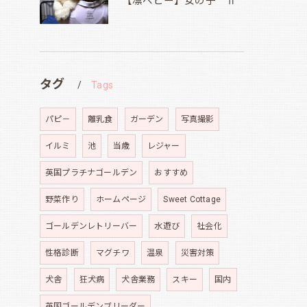
【凛ベビー】女の子 Ⅱ
タグ
Tags
パピ－
離乳食
ガーデン
写真撮影
イルミ
池
当歳
レジャー
英国プラチナゴールデン
おすすめ
野菜作り
ホームページ
Sweet Cottage
ゴールデンレトリーバー
水遊び
社会化
性格診断
マグチワ
温泉
災害対策
犬舎
狂犬病
犬舎業務
スキー
国内
英国ゴールデンブリーダー