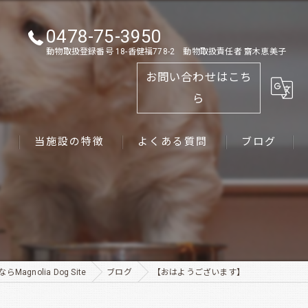
0478-75-3950
動物取扱登録番号 18-香健福778-2 動物取扱責任者 齋木恵美子
お問い合わせはこち
ら
ス
当施設の特徴
よくある質問
ブログ
ゴールデンレトリーバー
パピー
ペット
gnolia Dog Site
ブログ
【おはようございます】
犬舎