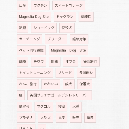
出産
ワクチン
スィートコテージ
Magnolia Dog Site
ドッグラン
訓練性
錦鯉
ショードッグ
使役犬
ガーデニング
ブリーダー
雑草対策
ペット同行避難
Magnolia Dog Site
訓練
チワワ
関東
オフ会
撮影旅行
トイレトレーニング
ブリード
多頭飼い
わんこ旅行
かわいい
成犬
保護犬
庭
英国プラチナゴールデンレトリーバー
講習会
マグゴル
寝姿
犬種
プラチナ
大型犬
見学
販売
優良