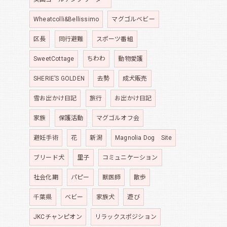
Wheatcolli&Bellissimo
マグゴルベビー
区長
同行避難
スポーツ番組
SweetCottage
ちわわ
動物愛護
SHERIE’S GOLDEN
去勢
成犬販売
雪お出かけ日記
旅行
お出かけ日記
家族
保護活動
マグゴルオフ会
避妊手術
花
新潟
Magnolia Dog Site
ブリード犬
里子
コミュニケーション
社会化期
パピー
獣医師
散歩
千葉県
ベビー
家族犬
遊び
JKCチャンピオン
リラックスポジション