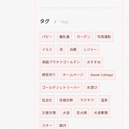
タグ
Tags
パピ－
離乳食
ガーデン
写真撮影
イルミ
池
当歳
レジャー
英国プラチナゴールデン
おすすめ
野菜作り
ホームページ
Sweet Cottage
ゴールデンレトリーバー
水遊び
社会化
性格診断
マグチワ
温泉
災害対策
犬舎
狂犬病
犬舎業務
スキー
国内