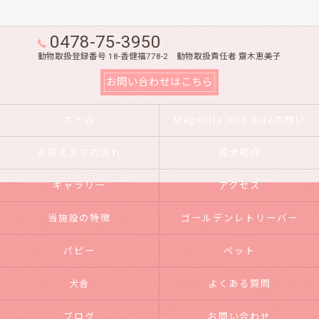
0478-75-3950
動物取扱登録番号 18-香健福778-2 動物取扱責任者 齋木恵美子
お問い合わせはこちら
ホーム
Magnolia Dog Siteの想い
お迎えまでの流れ
成犬紹介
ギャラリー
アクセス
当施設の特徴
ゴールデンレトリーバー
パピー
ペット
犬舎
よくある質問
ブログ
お問い合わせ