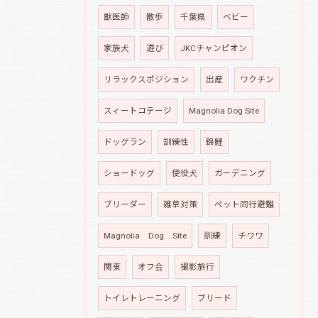
獣医師
散歩
千葉県
ベビー
家族犬
遊び
JKCチャンピオン
リラックスポジション
出産
ワクチン
スィートコテージ
Magnolia Dog Site
ドッグラン
訓練性
錦鯉
ショードッグ
使役犬
ガーデニング
ブリーダー
雑草対策
ペット同行避難
Magnolia Dog Site
訓練
チワワ
関東
オフ会
撮影旅行
トイレトレーニング
ブリード