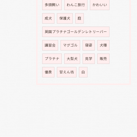
多頭飼い
わんこ旅行
かわいい
成犬
保護犬
庭
英国プラチナゴールデンレトリーバー
講習会
マグゴル
寝姿
犬種
プラチナ
大型犬
見学
販売
優良
甘えん坊
白