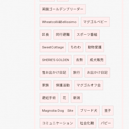
英国ゴールデンブリーダー
Wheatcolli&Bellissimo
マグゴルベビー
区長
同行避難
スポーツ番組
SweetCottage
ちわわ
動物愛護
SHERIE’S GOLDEN
去勢
成犬販売
雪お出かけ日記
旅行
お出かけ日記
家族
保護活動
マグゴルオフ会
避妊手術
花
新潟
Magnolia Dog Site
ブリード犬
里子
コミュニケーション
社会化期
パピー