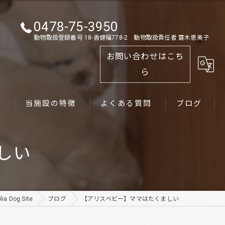
0478-75-3950
動物取扱登録番号 18-香健福778-2 動物取扱責任者 齋木恵美子
お問い合わせはこち
ら
ス
当施設の特徴
よくある質問
ブログ
ゴールデンレトリーバー
しい
パピー
ペット
Dog Site
ブログ
【アリスベビー】ママはたくましい
犬舎