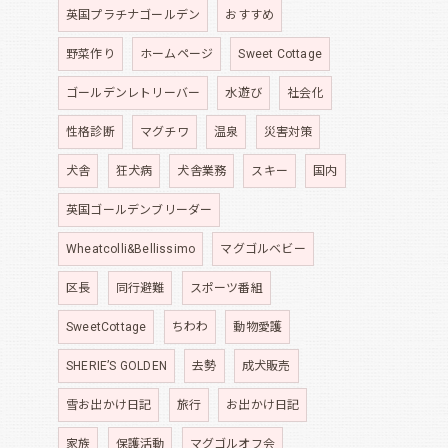
英国プラチナゴールデン
おすすめ
野菜作り
ホームページ
Sweet Cottage
ゴールデンレトリーバー
水遊び
社会化
性格診断
マグチワ
温泉
災害対策
犬舎
狂犬病
犬舎業務
スキー
国内
英国ゴールデンブリーダー
Wheatcolli&Bellissimo
マグゴルベビー
区長
同行避難
スポーツ番組
SweetCottage
ちわわ
動物愛護
SHERIE’S GOLDEN
去勢
成犬販売
雪お出かけ日記
旅行
お出かけ日記
家族
保護活動
マグゴルオフ会