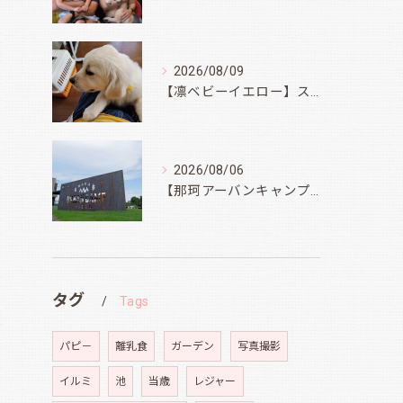
2026/08/09
【凛ベビーイエロー】スィートコテージへ
2026/08/06
【那珂アーバンキャンプフィールド】
タグ
Tags
パピ－
離乳食
ガーデン
写真撮影
イルミ
池
当歳
レジャー