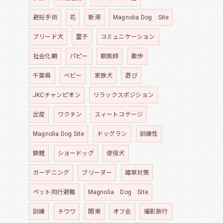
避妊手術
花
新潟
Magnolia Dog Site
ブリード犬
里子
コミュニケーション
社会化期
パピー
獣医師
散歩
千葉県
ベビー
家族犬
遊び
JKCチャンピオン
リラックスポジション
出産
ワクチン
スィートコテージ
Magnolia Dog Site
ドッグラン
訓練性
錦鯉
ショードッグ
使役犬
ガーデニング
ブリーダー
雑草対策
ペット同行避難
Magnolia Dog Site
訓練
チワワ
関東
オフ会
撮影旅行