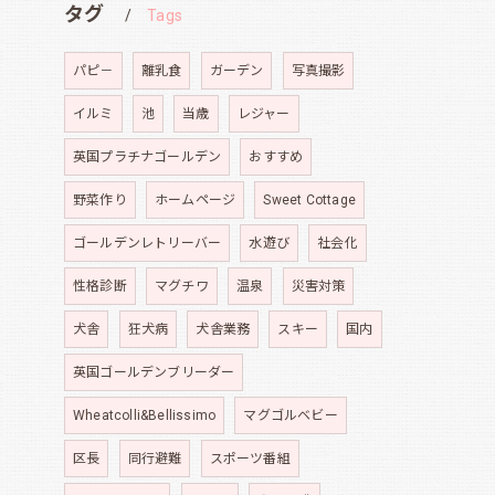
タグ
Tags
パピ－
離乳食
ガーデン
写真撮影
イルミ
池
当歳
レジャー
英国プラチナゴールデン
おすすめ
野菜作り
ホームページ
Sweet Cottage
ゴールデンレトリーバー
水遊び
社会化
性格診断
マグチワ
温泉
災害対策
犬舎
狂犬病
犬舎業務
スキー
国内
英国ゴールデンブリーダー
Wheatcolli&Bellissimo
マグゴルベビー
区長
同行避難
スポーツ番組