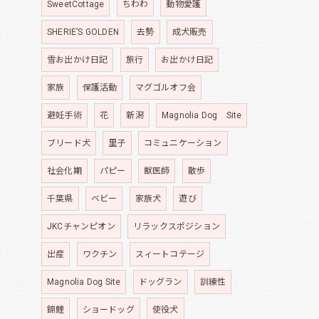
SweetCottage
ちわわ
動物愛護
SHERIE’S GOLDEN
去勢
成犬販売
雪お出かけ日記
旅行
お出かけ日記
家族
保護活動
マグゴルオフ会
避妊手術
花
新潟
Magnolia Dog Site
ブリード犬
里子
コミュニケーション
社会化期
パピー
獣医師
散歩
千葉県
ベビー
家族犬
遊び
JKCチャンピオン
リラックスポジション
出産
ワクチン
スィートコテージ
Magnolia Dog Site
ドッグラン
訓練性
錦鯉
ショードッグ
使役犬