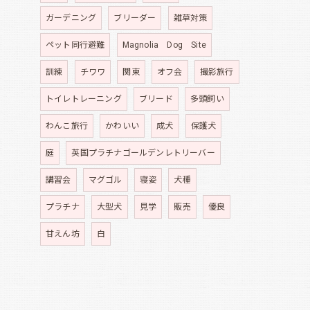
ガーデニング
ブリーダー
雑草対策
ペット同行避難
Magnolia Dog Site
訓練
チワワ
関東
オフ会
撮影旅行
トイレトレーニング
ブリード
多頭飼い
わんこ旅行
かわいい
成犬
保護犬
庭
英国プラチナゴールデンレトリーバー
講習会
マグゴル
寝姿
犬種
プラチナ
大型犬
見学
販売
優良
甘えん坊
白