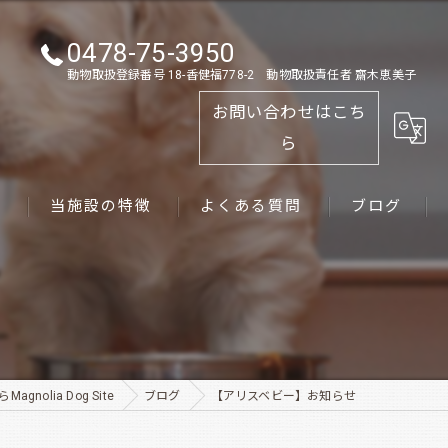
0478-75-3950
動物取扱登録番号 18-香健福778-2 動物取扱責任者 齋木恵美子
お問い合わせはこち
ら
ス
当施設の特徴
よくある質問
ブログ
ゴールデンレトリーバー
パピー
ペット
nolia Dog Site
ブログ
【アリスベビー】お知らせ
犬舎