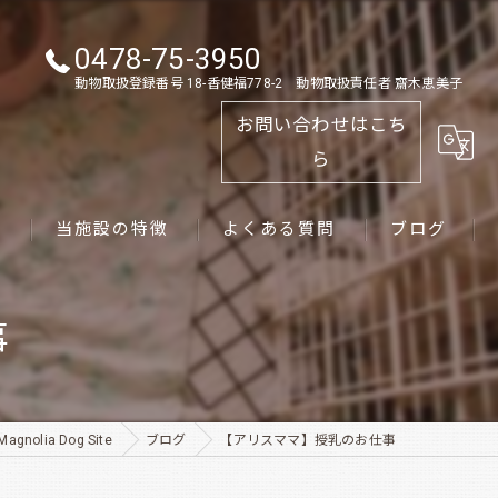
0478-75-3950
動物取扱登録番号 18-香健福778-2 動物取扱責任者 齋木恵美子
お問い合わせはこち
ら
ス
当施設の特徴
よくある質問
ブログ
ゴールデンレトリーバー
事
パピー
ペット
lia Dog Site
ブログ
【アリスママ】授乳のお仕事
犬舎