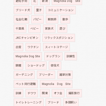
避妊手術
花
新潟
Magnolia Dog Site
ブリード犬
里子
コミュニケーション
社会化期
パピー
獣医師
散歩
千葉県
ベビー
家族犬
遊び
JKCチャンピオン
リラックスポジション
出産
ワクチン
スィートコテージ
Magnolia Dog Site
ドッグラン
訓練性
錦鯉
ショードッグ
使役犬
ガーデニング
ブリーダー
雑草対策
ペット同行避難
Magnolia Dog Site
訓練
チワワ
関東
オフ会
撮影旅行
トイレトレーニング
ブリード
多頭飼い