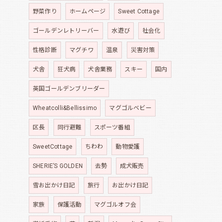
野菜作り
ホームページ
Sweet Cottage
ゴールデンレトリーバー
水遊び
社会化
性格診断
マグチワ
温泉
災害対策
犬舎
狂犬病
犬舎業務
スキー
国内
英国ゴールデンブリーダー
Wheatcolli&Bellissimo
マグゴルベビー
区長
同行避難
スポーツ番組
SweetCottage
ちわわ
動物愛護
SHERIE’S GOLDEN
去勢
成犬販売
雪お出かけ日記
旅行
お出かけ日記
家族
保護活動
マグゴルオフ会