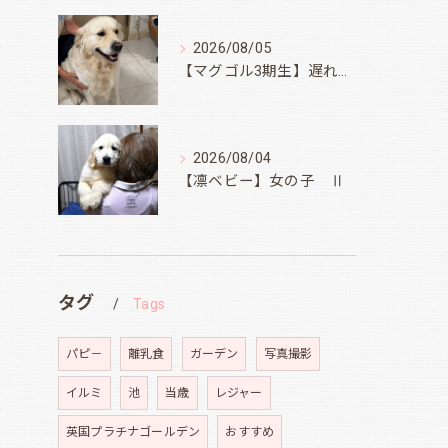
2026/08/05
【マグゴル3期生】遅ればせながら
2026/08/04
【凛ベビー】女の子 Ⅱ
タグ
Tags
パピ－
離乳食
ガーデン
写真撮影
イルミ
池
当歳
レジャー
英国プラチナゴールデン
おすすめ