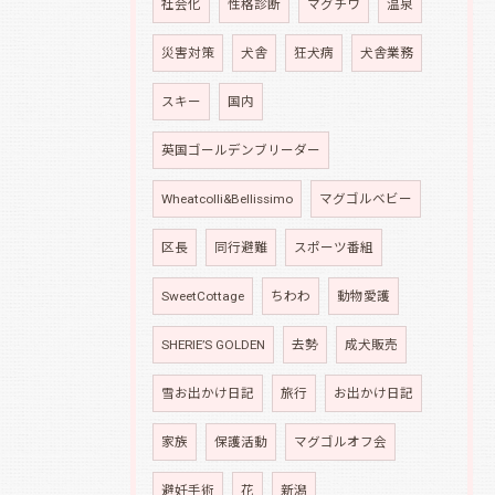
社会化
性格診断
マグチワ
温泉
災害対策
犬舎
狂犬病
犬舎業務
スキー
国内
英国ゴールデンブリーダー
Wheatcolli&Bellissimo
マグゴルベビー
区長
同行避難
スポーツ番組
SweetCottage
ちわわ
動物愛護
SHERIE’S GOLDEN
去勢
成犬販売
雪お出かけ日記
旅行
お出かけ日記
家族
保護活動
マグゴルオフ会
避妊手術
花
新潟