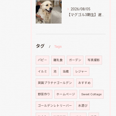
2026/08/05
【マグゴル3期生】遅ればせながら
タグ
Tags
パピ－
離乳食
ガーデン
写真撮影
イルミ
池
当歳
レジャー
英国プラチナゴールデン
おすすめ
野菜作り
ホームページ
Sweet Cottage
ゴールデンレトリーバー
水遊び