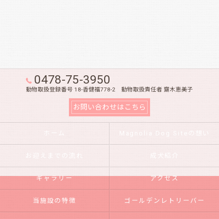
0478-75-3950
動物取扱登録番号 18-香健福778-2 動物取扱責任者 齋木恵美子
お問い合わせはこちら
ホーム
Magnolia Dog Siteの想い
お迎えまでの流れ
成犬紹介
ギャラリー
アクセス
当施設の特徴
ゴールデンレトリーバー