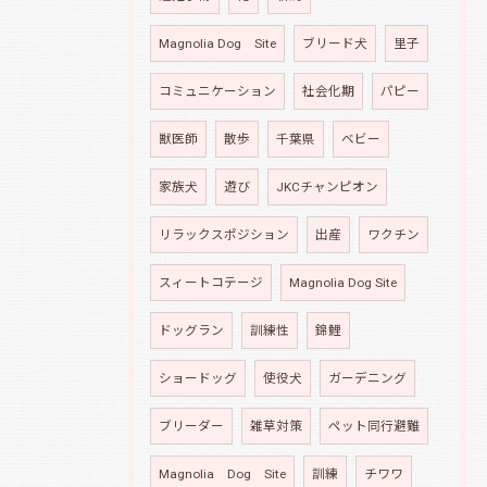
Magnolia Dog Site
ブリード犬
里子
コミュニケーション
社会化期
パピー
獣医師
散歩
千葉県
ベビー
家族犬
遊び
JKCチャンピオン
リラックスポジション
出産
ワクチン
スィートコテージ
Magnolia Dog Site
ドッグラン
訓練性
錦鯉
ショードッグ
使役犬
ガーデニング
ブリーダー
雑草対策
ペット同行避難
Magnolia Dog Site
訓練
チワワ