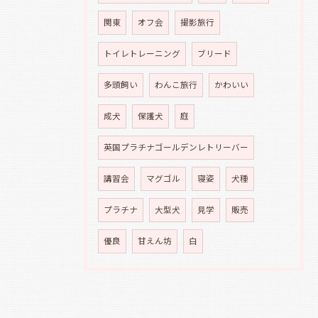
関東
オフ会
撮影旅行
トイレトレーニング
ブリード
多頭飼い
わんこ旅行
かわいい
成犬
保護犬
庭
英国プラチナゴールデンレトリーバー
講習会
マグゴル
寝姿
犬種
プラチナ
大型犬
見学
販売
優良
甘えん坊
白