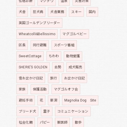
性格診断
マグチワ
温泉
災害対策
犬舎
狂犬病
犬舎業務
スキー
国内
英国ゴールデンブリーダー
Wheatcolli&Bellissimo
マグゴルベビー
区長
同行避難
スポーツ番組
SweetCottage
ちわわ
動物愛護
SHERIE’S GOLDEN
去勢
成犬販売
雪お出かけ日記
旅行
お出かけ日記
家族
保護活動
マグゴルオフ会
避妊手術
花
新潟
Magnolia Dog Site
ブリード犬
里子
コミュニケーション
社会化期
パピー
獣医師
散歩