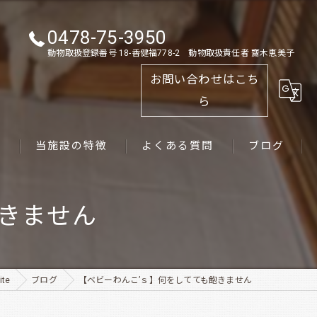
0478-75-3950
動物取扱登録番号 18-香健福778-2 動物取扱責任者 齋木恵美子
お問い合わせはこち
ら
ス
当施設の特徴
よくある質問
ブログ
ゴールデンレトリーバー
飽きません
パピー
ペット
te
ブログ
【ベビーわんこ’ｓ】何をしてても飽きません
犬舎