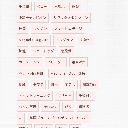
千葉県
ベビー
家族犬
遊び
JKCチャンピオン
リラックスポジション
出産
ワクチン
スィートコテージ
Magnolia Dog Site
ドッグラン
訓練性
錦鯉
ショードッグ
使役犬
ガーデニング
ブリーダー
雑草対策
ペット同行避難
Magnolia Dog Site
訓練
チワワ
関東
オフ会
撮影旅行
トイレトレーニング
ブリード
多頭飼い
わんこ旅行
かわいい
成犬
保護犬
庭
英国プラチナゴールデンレトリーバー