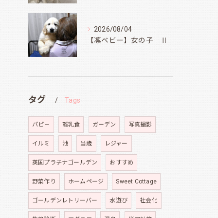
2026/08/04
【凛ベビー】女の子 Ⅱ
タグ
Tags
パピ－
離乳食
ガーデン
写真撮影
イルミ
池
当歳
レジャー
英国プラチナゴールデン
おすすめ
野菜作り
ホームページ
Sweet Cottage
ゴールデンレトリーバー
水遊び
社会化