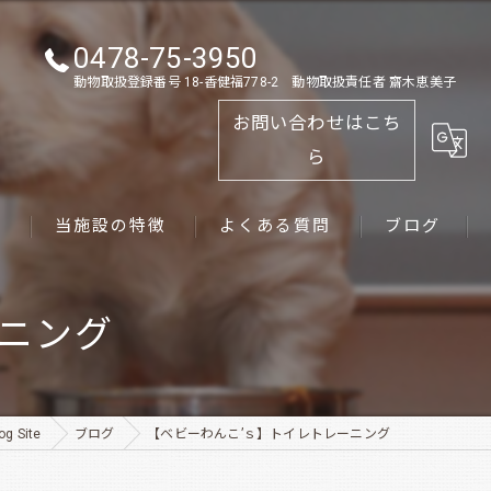
0478-75-3950
動物取扱登録番号 18-香健福778-2 動物取扱責任者 齋木恵美子
お問い合わせはこち
ら
ス
当施設の特徴
よくある質問
ブログ
ゴールデンレトリーバー
ーニング
パピー
ペット
 Site
ブログ
【ベビーわんこ’ｓ】トイレトレーニング
犬舎