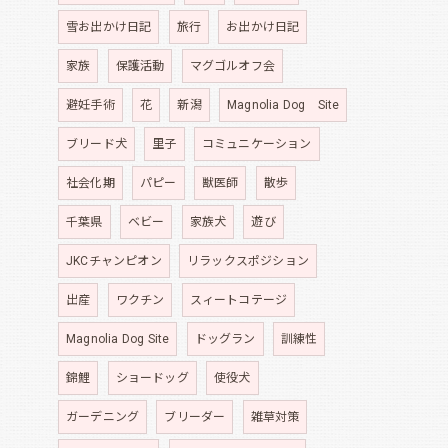
雪お出かけ日記
旅行
お出かけ日記
家族
保護活動
マグゴルオフ会
避妊手術
花
新潟
Magnolia Dog Site
ブリード犬
里子
コミュニケーション
社会化期
パピー
獣医師
散歩
千葉県
ベビー
家族犬
遊び
JKCチャンピオン
リラックスポジション
出産
ワクチン
スィートコテージ
Magnolia Dog Site
ドッグラン
訓練性
錦鯉
ショードッグ
使役犬
ガーデニング
ブリーダー
雑草対策