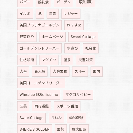
パピ－
離乳食
ガーデン
写真撮影
イルミ
池
当歳
レジャー
英国プラチナゴールデン
おすすめ
野菜作り
ホームページ
Sweet Cottage
ゴールデンレトリーバー
水遊び
社会化
性格診断
マグチワ
温泉
災害対策
犬舎
狂犬病
犬舎業務
スキー
国内
英国ゴールデンブリーダー
Wheatcolli&Bellissimo
マグゴルベビー
区長
同行避難
スポーツ番組
SweetCottage
ちわわ
動物愛護
SHERIE’S GOLDEN
去勢
成犬販売