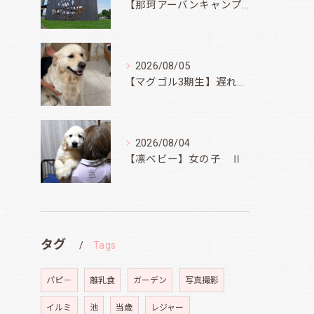
【那珂アーバンキャンプフィールド】
2026/08/05
【マグゴル3期生】遅ればせながら
2026/08/04
【凛ベビー】女の子 Ⅱ
タグ
Tags
パピ－
離乳食
ガーデン
写真撮影
イルミ
池
当歳
レジャー