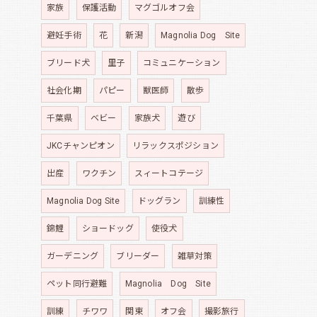
家族
保護活動
マグゴルオフ会
避妊手術
花
新潟
Magnolia Dog Site
ブリード犬
里子
コミュニケーション
社会化期
パピー
獣医師
散歩
千葉県
ベビー
家族犬
遊び
JKCチャンピオン
リラックスポジション
出産
ワクチン
スィートコテージ
Magnolia Dog Site
ドッグラン
訓練性
錦鯉
ショードッグ
使役犬
ガーデニング
ブリーダー
雑草対策
ペット同行避難
Magnolia Dog Site
訓練
チワワ
関東
オフ会
撮影旅行