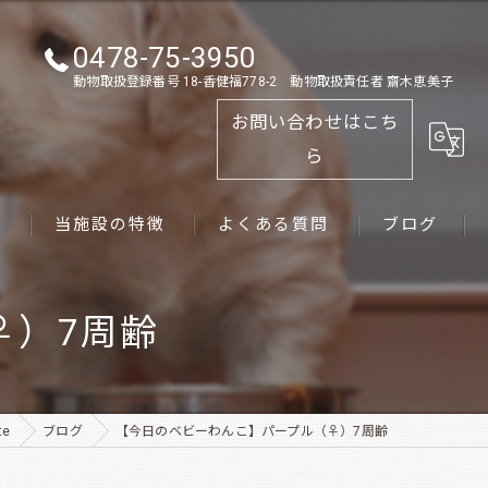
0478-75-3950
動物取扱登録番号 18-香健福778-2 動物取扱責任者 齋木恵美子
お問い合わせはこち
ら
ス
当施設の特徴
よくある質問
ブログ
ゴールデンレトリーバー
♀）7周齢
パピー
ペット
te
ブログ
【今日のベビーわんこ】パープル（♀）7周齢
犬舎