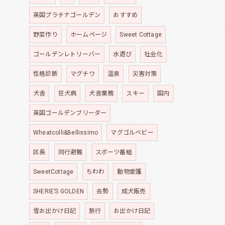
英国プラチナゴールデン
おすすめ
野菜作り
ホームページ
Sweet Cottage
ゴールデンレトリーバー
水遊び
社会化
性格診断
マグチワ
温泉
災害対策
犬舎
狂犬病
犬舎業務
スキー
国内
英国ゴールデンブリーダー
Wheatcolli&Bellissimo
マグゴルベビー
区長
同行避難
スポーツ番組
SweetCottage
ちわわ
動物愛護
SHERIE’S GOLDEN
去勢
成犬販売
雪お出かけ日記
旅行
お出かけ日記