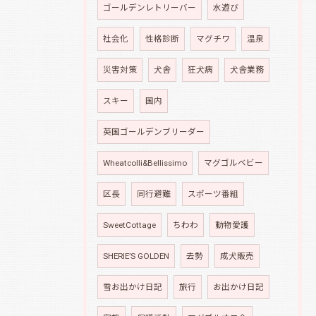
ゴールデンレトリーバー
水遊び
社会化
性格診断
マグチワ
温泉
災害対策
犬舎
狂犬病
犬舎業務
スキー
国内
英国ゴールデンブリーダー
Wheatcolli&Bellissimo
マグゴルベビー
区長
同行避難
スポーツ番組
SweetCottage
ちわわ
動物愛護
SHERIE’S GOLDEN
去勢
成犬販売
雪お出かけ日記
旅行
お出かけ日記