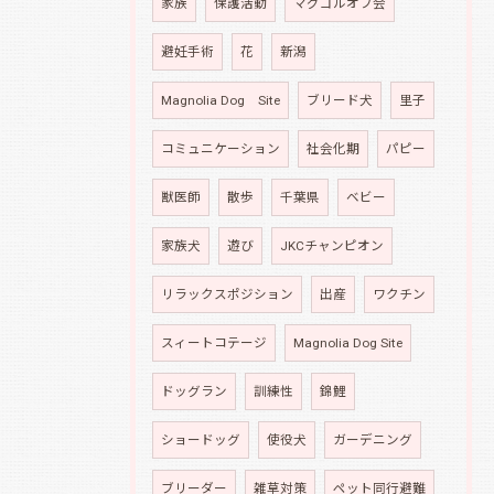
家族
保護活動
マグゴルオフ会
避妊手術
花
新潟
Magnolia Dog Site
ブリード犬
里子
コミュニケーション
社会化期
パピー
獣医師
散歩
千葉県
ベビー
家族犬
遊び
JKCチャンピオン
リラックスポジション
出産
ワクチン
スィートコテージ
Magnolia Dog Site
ドッグラン
訓練性
錦鯉
ショードッグ
使役犬
ガーデニング
ブリーダー
雑草対策
ペット同行避難