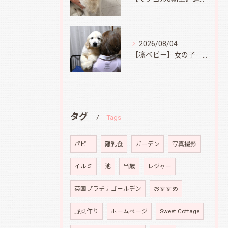
2026/08/04
【凛ベビー】女の子 Ⅱ
タグ
Tags
パピ－
離乳食
ガーデン
写真撮影
イルミ
池
当歳
レジャー
英国プラチナゴールデン
おすすめ
野菜作り
ホームページ
Sweet Cottage