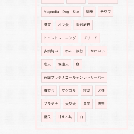
Magnolia Dog Site
訓練
チワワ
関東
オフ会
撮影旅行
トイレトレーニング
ブリード
多頭飼い
わんこ旅行
かわいい
成犬
保護犬
庭
英国プラチナゴールデンレトリーバー
講習会
マグゴル
寝姿
犬種
プラチナ
大型犬
見学
販売
優良
甘えん坊
白