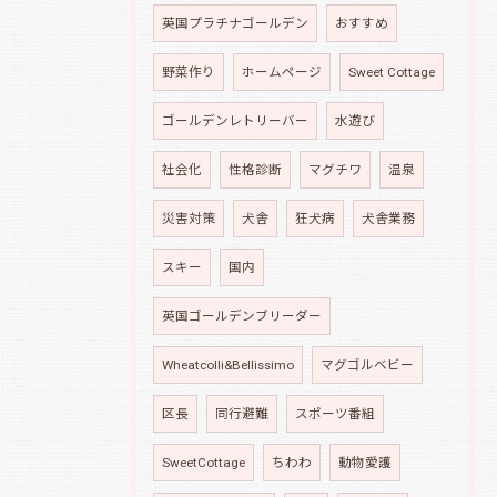
英国プラチナゴールデン
おすすめ
野菜作り
ホームページ
Sweet Cottage
ゴールデンレトリーバー
水遊び
社会化
性格診断
マグチワ
温泉
災害対策
犬舎
狂犬病
犬舎業務
スキー
国内
英国ゴールデンブリーダー
Wheatcolli&Bellissimo
マグゴルベビー
区長
同行避難
スポーツ番組
SweetCottage
ちわわ
動物愛護