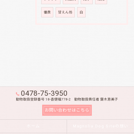
優良
甘えん坊
白
0478-75-3950
動物取扱登録番号 18-香健福778-2 動物取扱責任者 齋木恵美子
お問い合わせはこちら
ホーム
Magnolia Dog Siteの想い