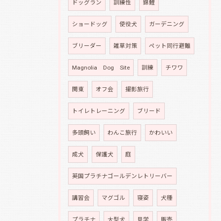
ドッグラン
訓練性
錦鯉
ショードッグ
使役犬
ガーデニング
ブリーダー
雑草対策
ペット同行避難
Magnolia Dog Site
訓練
チワワ
関東
オフ会
撮影旅行
トイレトレーニング
ブリード
多頭飼い
わんこ旅行
かわいい
成犬
保護犬
庭
英国プラチナゴールデンレトリーバー
講習会
マグゴル
寝姿
犬種
プラチナ
大型犬
見学
販売