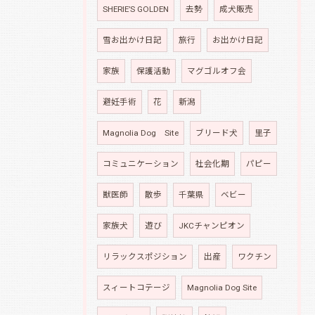
SHERIE’S GOLDEN
去勢
成犬販売
雪お出かけ日記
旅行
お出かけ日記
家族
保護活動
マグゴルオフ会
避妊手術
花
新潟
Magnolia Dog Site
ブリード犬
里子
コミュニケーション
社会化期
パピー
獣医師
散歩
千葉県
ベビー
家族犬
遊び
JKCチャンピオン
リラックスポジション
出産
ワクチン
スィートコテージ
Magnolia Dog Site