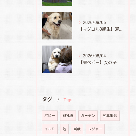
2026/08/05
【マグゴル3期生】遅ればせながら
2026/08/04
【凛ベビー】女の子 Ⅱ
タグ
Tags
パピ－
離乳食
ガーデン
写真撮影
イルミ
池
当歳
レジャー