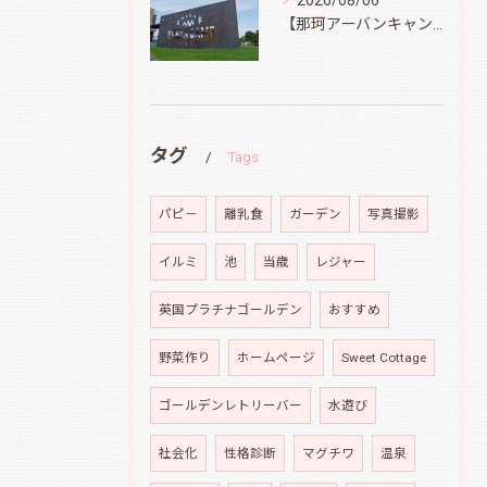
2026/08/06
【那珂アーバンキャンプフィールド】
タグ
Tags
パピ－
離乳食
ガーデン
写真撮影
イルミ
池
当歳
レジャー
英国プラチナゴールデン
おすすめ
野菜作り
ホームページ
Sweet Cottage
ゴールデンレトリーバー
水遊び
社会化
性格診断
マグチワ
温泉