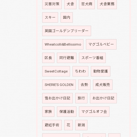
災害対策
犬舎
狂犬病
犬舎業務
スキー
国内
英国ゴールデンブリーダー
Wheatcolli&Bellissimo
マグゴルベビー
区長
同行避難
スポーツ番組
SweetCottage
ちわわ
動物愛護
SHERIE’S GOLDEN
去勢
成犬販売
雪お出かけ日記
旅行
お出かけ日記
家族
保護活動
マグゴルオフ会
避妊手術
花
新潟