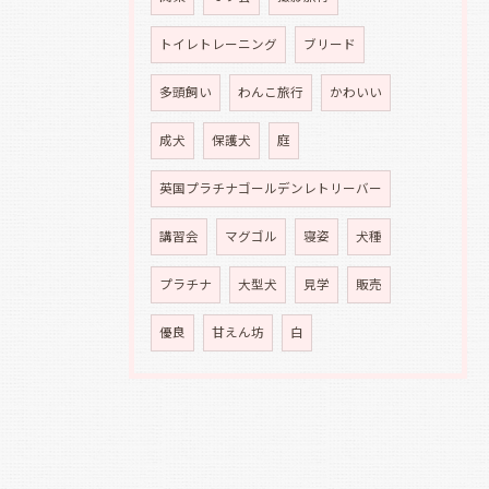
トイレトレーニング
ブリード
多頭飼い
わんこ旅行
かわいい
成犬
保護犬
庭
英国プラチナゴールデンレトリーバー
講習会
マグゴル
寝姿
犬種
プラチナ
大型犬
見学
販売
優良
甘えん坊
白