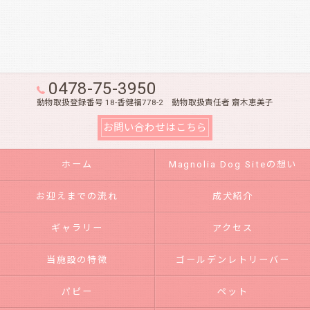
0478-75-3950
動物取扱登録番号 18-香健福778-2 動物取扱責任者 齋木恵美子
お問い合わせはこちら
ホーム
Magnolia Dog Siteの想い
お迎えまでの流れ
成犬紹介
ギャラリー
アクセス
当施設の特徴
ゴールデンレトリーバー
パピー
ペット