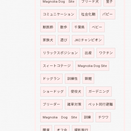
Magnolia Dog Site
ブリード犬
里子
コミュニケーション
社会化期
パピー
獣医師
散歩
千葉県
ベビー
家族犬
遊び
JKCチャンピオン
リラックスポジション
出産
ワクチン
スィートコテージ
Magnolia Dog Site
ドッグラン
訓練性
錦鯉
ショードッグ
使役犬
ガーデニング
ブリーダー
雑草対策
ペット同行避難
Magnolia Dog Site
訓練
チワワ
関東
オフ会
撮影旅行