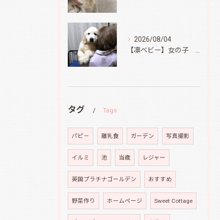
2026/08/04
【凛ベビー】女の子 Ⅱ
タグ
Tags
パピ－
離乳食
ガーデン
写真撮影
イルミ
池
当歳
レジャー
英国プラチナゴールデン
おすすめ
野菜作り
ホームページ
Sweet Cottage