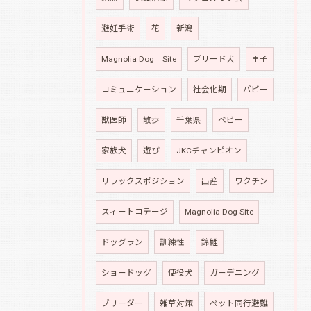
避妊手術
花
新潟
Magnolia Dog Site
ブリード犬
里子
コミュニケーション
社会化期
パピー
獣医師
散歩
千葉県
ベビー
家族犬
遊び
JKCチャンピオン
リラックスポジション
出産
ワクチン
スィートコテージ
Magnolia Dog Site
ドッグラン
訓練性
錦鯉
ショードッグ
使役犬
ガーデニング
ブリーダー
雑草対策
ペット同行避難