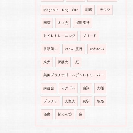
Magnolia Dog Site
訓練
チワワ
関東
オフ会
撮影旅行
トイレトレーニング
ブリード
多頭飼い
わんこ旅行
かわいい
成犬
保護犬
庭
英国プラチナゴールデンレトリーバー
講習会
マグゴル
寝姿
犬種
プラチナ
大型犬
見学
販売
優良
甘えん坊
白