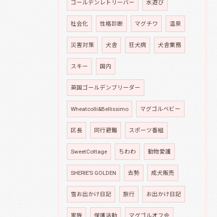
ゴールデンレトリーバー
水遊び
社会化
性格診断
マグチワ
温泉
災害対策
犬舎
狂犬病
犬舎業務
スキー
国内
英国ゴールデンブリーダー
Wheatcolli&Bellissimo
マグゴルベビー
区長
同行避難
スポーツ番組
SweetCottage
ちわわ
動物愛護
SHERIE’S GOLDEN
去勢
成犬販売
雪お出かけ日記
旅行
お出かけ日記
家族
保護活動
マグゴルオフ会