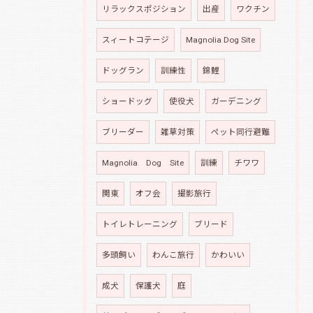
リラックスポジション
出産
ワクチン
スィートコテージ
Magnolia Dog Site
ドッグラン
訓練性
錦鯉
ショードッグ
使役犬
ガーデニング
ブリーダー
雑草対策
ペット同行避難
Magnolia Dog Site
訓練
チワワ
関東
オフ会
撮影旅行
トイレトレーニング
ブリード
多頭飼い
わんこ旅行
かわいい
成犬
保護犬
庭