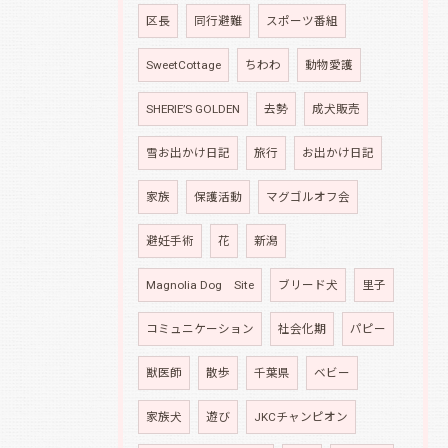
区長
同行避難
スポーツ番組
SweetCottage
ちわわ
動物愛護
SHERIE’S GOLDEN
去勢
成犬販売
雪お出かけ日記
旅行
お出かけ日記
家族
保護活動
マグゴルオフ会
避妊手術
花
新潟
Magnolia Dog Site
ブリード犬
里子
コミュニケーション
社会化期
パピー
獣医師
散歩
千葉県
ベビー
家族犬
遊び
JKCチャンピオン