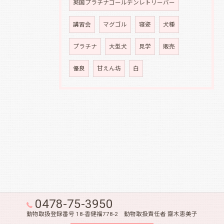
英国プラチナゴールデンレトリーバー
講習会
マグゴル
寝姿
犬種
プラチナ
大型犬
見学
販売
優良
甘えん坊
白
0478-75-3950
動物取扱登録番号 18-香健福778-2 動物取扱責任者 齋木恵美子