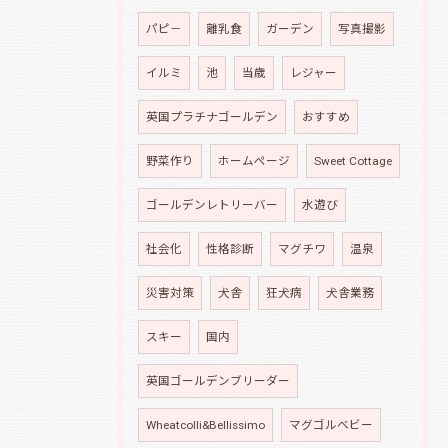
パピ－
離乳食
ガーデン
写真撮影
イルミ
池
当歳
レジャー
英国プラチナゴールデン
おすすめ
野菜作り
ホームページ
Sweet Cottage
ゴールデンレトリーバー
水遊び
社会化
性格診断
マグチワ
温泉
災害対策
犬舎
狂犬病
犬舎業務
スキー
国内
英国ゴールデンブリーダー
Wheatcolli&Bellissimo
マグゴルベビー