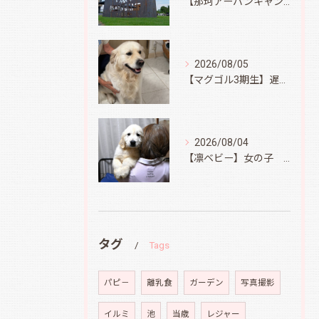
【那珂アーバンキャンプフィールド】
2026/08/05
【マグゴル3期生】遅ればせながら
2026/08/04
【凛ベビー】女の子 Ⅱ
タグ
Tags
パピ－
離乳食
ガーデン
写真撮影
イルミ
池
当歳
レジャー