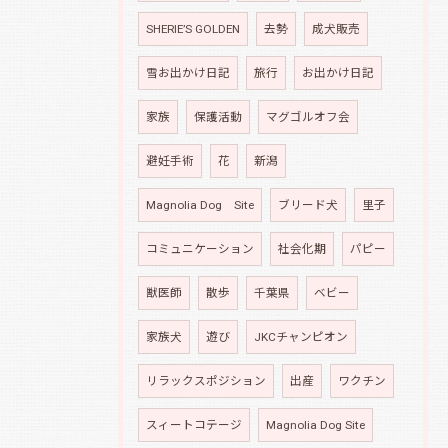
SHERIE’S GOLDEN
去勢
成犬販売
雪お出かけ日記
旅行
お出かけ日記
家族
保護活動
マグゴルオフ会
避妊手術
花
新潟
Magnolia Dog Site
ブリード犬
里子
コミュニケーション
社会化期
パピー
獣医師
散歩
千葉県
ベビー
家族犬
遊び
JKCチャンピオン
リラックスポジション
出産
ワクチン
スィートコテージ
Magnolia Dog Site