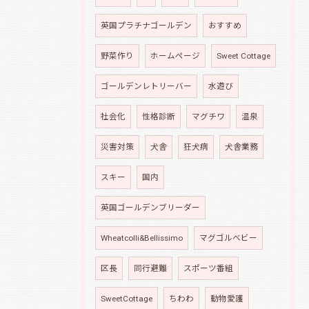
英国プラチナゴールデン
おすすめ
野菜作り
ホームページ
Sweet Cottage
ゴールデンレトリーバー
水遊び
社会化
性格診断
マグチワ
温泉
災害対策
犬舎
狂犬病
犬舎業務
スキー
国内
英国ゴールデンブリーダー
Wheatcolli&Bellissimo
マグゴルベビー
区長
同行避難
スポーツ番組
SweetCottage
ちわわ
動物愛護