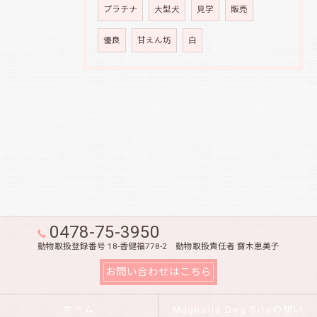
プラチナ
大型犬
見学
販売
優良
甘えん坊
白
0478-75-3950
動物取扱登録番号 18-香健福778-2 動物取扱責任者 齋木恵美子
お問い合わせはこちら
ホーム
Magnolia Dog Siteの想い