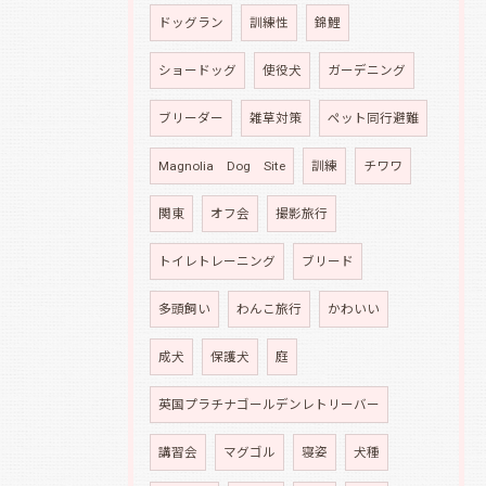
ドッグラン
訓練性
錦鯉
ショードッグ
使役犬
ガーデニング
ブリーダー
雑草対策
ペット同行避難
Magnolia Dog Site
訓練
チワワ
関東
オフ会
撮影旅行
トイレトレーニング
ブリード
多頭飼い
わんこ旅行
かわいい
成犬
保護犬
庭
英国プラチナゴールデンレトリーバー
講習会
マグゴル
寝姿
犬種