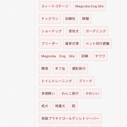
スィートコテージ
Magnolia Dog Site
ドッグラン
訓練性
錦鯉
ショードッグ
使役犬
ガーデニング
ブリーダー
雑草対策
ペット同行避難
Magnolia Dog Site
訓練
チワワ
関東
オフ会
撮影旅行
トイレトレーニング
ブリード
多頭飼い
わんこ旅行
かわいい
成犬
保護犬
庭
英国プラチナゴールデンレトリーバー