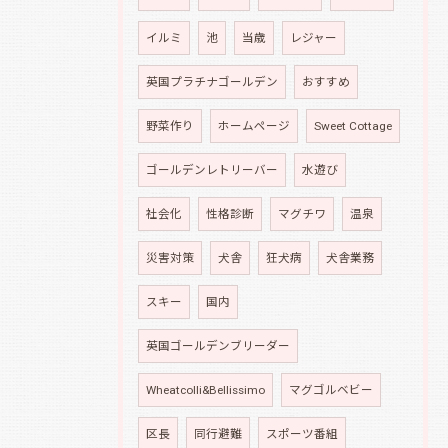
イルミ
池
当歳
レジャー
英国プラチナゴールデン
おすすめ
野菜作り
ホームページ
Sweet Cottage
ゴールデンレトリーバー
水遊び
社会化
性格診断
マグチワ
温泉
災害対策
犬舎
狂犬病
犬舎業務
スキー
国内
英国ゴールデンブリーダー
Wheatcolli&Bellissimo
マグゴルベビー
区長
同行避難
スポーツ番組