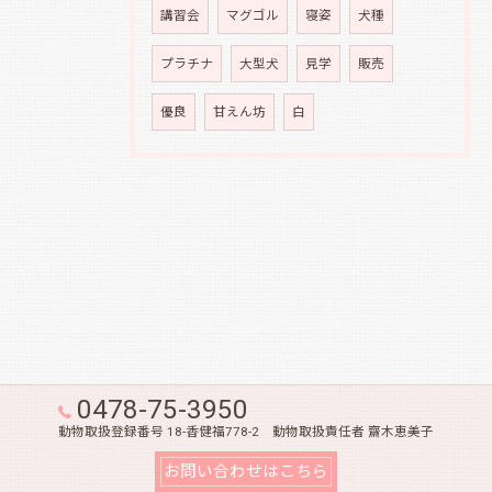
講習会
マグゴル
寝姿
犬種
プラチナ
大型犬
見学
販売
優良
甘えん坊
白
0478-75-3950
動物取扱登録番号 18-香健福778-2 動物取扱責任者 齋木恵美子
お問い合わせはこちら