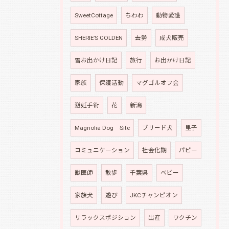
SweetCottage
ちわわ
動物愛護
SHERIE’S GOLDEN
去勢
成犬販売
雪お出かけ日記
旅行
お出かけ日記
家族
保護活動
マグゴルオフ会
避妊手術
花
新潟
Magnolia Dog Site
ブリード犬
里子
コミュニケーション
社会化期
パピー
獣医師
散歩
千葉県
ベビー
家族犬
遊び
JKCチャンピオン
リラックスポジション
出産
ワクチン