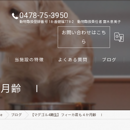
0478-75-3950
動物取扱登録番号 18-香健福778-2 動物取扱責任者 齋木恵美子
お問い合わせはこち
ら
ス
当施設の特徴
よくある質問
ブログ
ゴールデンレトリーバー
か月齢 Ⅰ
パピー
ペット
e
ブログ
【マグゴル4期生】フィーカ君も４か月齢 Ⅰ
犬舎