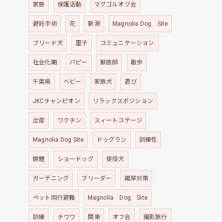
家族
保護活動
マグゴルオフ会
避妊手術
花
新潟
Magnolia Dog Site
ブリード犬
里子
コミュニケーション
社会化期
パピー
獣医師
散歩
千葉県
ベビー
家族犬
遊び
JKCチャンピオン
リラックスポジション
出産
ワクチン
スィートコテージ
Magnolia Dog Site
ドッグラン
訓練性
錦鯉
ショードッグ
使役犬
ガーデニング
ブリーダー
雑草対策
ペット同行避難
Magnolia Dog Site
訓練
チワワ
関東
オフ会
撮影旅行