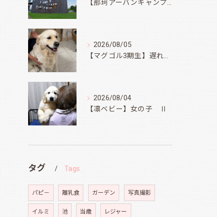
【那珂アーバンキャンプフィールド】
2026/08/05
【マグゴル3期生】遅ればせながら
2026/08/04
【凛ベビー】女の子 Ⅱ
タグ
Tags
パピ－
離乳食
ガーデン
写真撮影
イルミ
池
当歳
レジャー