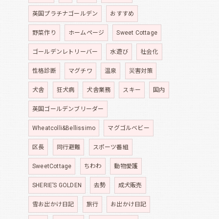
英国プラチナゴールデン
おすすめ
野菜作り
ホームページ
Sweet Cottage
ゴールデンレトリーバー
水遊び
社会化
性格診断
マグチワ
温泉
災害対策
犬舎
狂犬病
犬舎業務
スキー
国内
英国ゴールデンブリーダー
Wheatcolli&Bellissimo
マグゴルベビー
区長
同行避難
スポーツ番組
SweetCottage
ちわわ
動物愛護
SHERIE’S GOLDEN
去勢
成犬販売
雪お出かけ日記
旅行
お出かけ日記