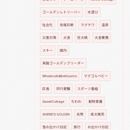
ゴールデンレトリーバー
水遊び
社会化
性格診断
マグチワ
温泉
災害対策
犬舎
狂犬病
犬舎業務
スキー
国内
英国ゴールデンブリーダー
Wheatcolli&Bellissimo
マグゴルベビー
区長
同行避難
スポーツ番組
SweetCottage
ちわわ
動物愛護
SHERIE’S GOLDEN
去勢
成犬販売
雪お出かけ日記
旅行
お出かけ日記