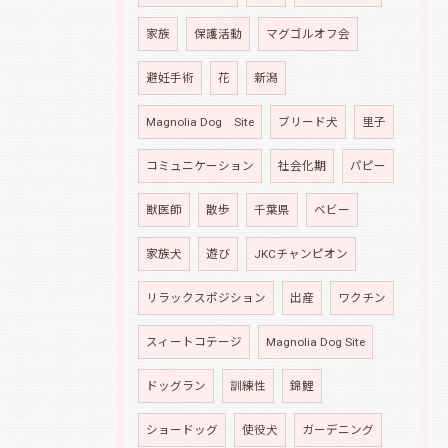
家族
保護活動
マグゴルオフ会
避妊手術
花
新潟
Magnolia Dog Site
ブリード犬
里子
コミュニケーション
社会化期
パピー
獣医師
散歩
千葉県
ベビー
家族犬
遊び
JKCチャンピオン
リラックスポジション
出産
ワクチン
スィートコテージ
Magnolia Dog Site
ドッグラン
訓練性
錦鯉
ショードッグ
使役犬
ガーデニング