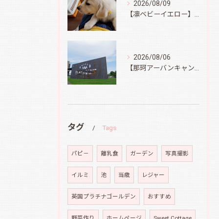
2026/08/09
【凛ベビーイエロー】スィートコテージへ
2026/08/06
【那珂アーバンキャンプフィールド】
タグ
Tags
パピ－
離乳食
ガーデン
写真撮影
イルミ
池
当歳
レジャー
英国プラチナゴールデン
おすすめ
野菜作り
ホームページ
Sweet Cottage