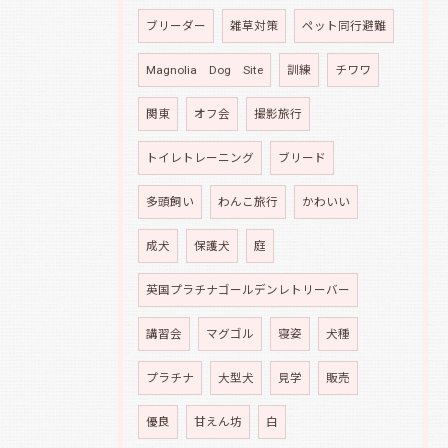
ブリーダー
雑草対策
ペット同行避難
Magnolia Dog Site
訓練
チワワ
関東
オフ会
撮影旅行
トイレトレーニング
ブリード
多頭飼い
わんこ旅行
かわいい
成犬
保護犬
庭
英国プラチナゴールデンレトリーバー
講習会
マグゴル
寝姿
犬種
プラチナ
大型犬
見学
販売
優良
甘えん坊
白