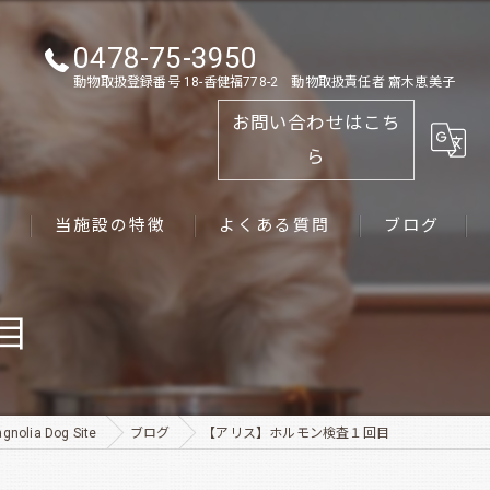
0478-75-3950
動物取扱登録番号 18-香健福778-2 動物取扱責任者 齋木恵美子
お問い合わせはこち
ら
ス
当施設の特徴
よくある質問
ブログ
ゴールデンレトリーバー
目
パピー
ペット
ia Dog Site
ブログ
【アリス】ホルモン検査１回目
犬舎