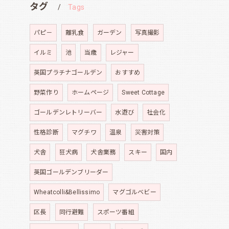
タグ
Tags
パピ－
離乳食
ガーデン
写真撮影
イルミ
池
当歳
レジャー
英国プラチナゴールデン
おすすめ
野菜作り
ホームページ
Sweet Cottage
ゴールデンレトリーバー
水遊び
社会化
性格診断
マグチワ
温泉
災害対策
犬舎
狂犬病
犬舎業務
スキー
国内
英国ゴールデンブリーダー
Wheatcolli&Bellissimo
マグゴルベビー
区長
同行避難
スポーツ番組