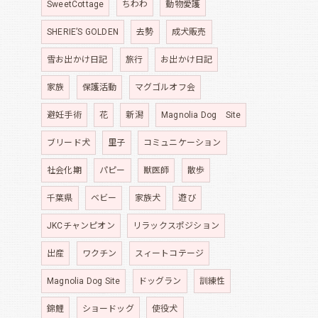
SweetCottage
ちわわ
動物愛護
SHERIE’S GOLDEN
去勢
成犬販売
雪お出かけ日記
旅行
お出かけ日記
家族
保護活動
マグゴルオフ会
避妊手術
花
新潟
Magnolia Dog Site
ブリード犬
里子
コミュニケーション
社会化期
パピー
獣医師
散歩
千葉県
ベビー
家族犬
遊び
JKCチャンピオン
リラックスポジション
出産
ワクチン
スィートコテージ
Magnolia Dog Site
ドッグラン
訓練性
錦鯉
ショードッグ
使役犬