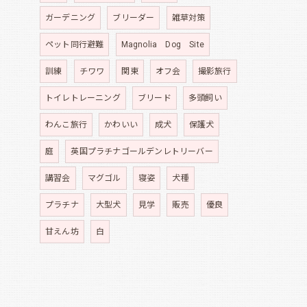
ガーデニング
ブリーダー
雑草対策
ペット同行避難
Magnolia Dog Site
訓練
チワワ
関東
オフ会
撮影旅行
トイレトレーニング
ブリード
多頭飼い
わんこ旅行
かわいい
成犬
保護犬
庭
英国プラチナゴールデンレトリーバー
講習会
マグゴル
寝姿
犬種
プラチナ
大型犬
見学
販売
優良
甘えん坊
白