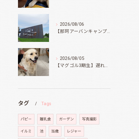
2026/08/06
【那珂アーバンキャンプフィールド】
2026/08/05
【マグゴル3期生】遅ればせながら
タグ
Tags
パピ－
離乳食
ガーデン
写真撮影
イルミ
池
当歳
レジャー