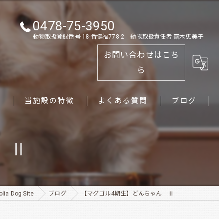
0478-75-3950
動物取扱登録番号 18-香健福778-2 動物取扱責任者 齋木恵美子
お問い合わせはこち
ら
ス
当施設の特徴
よくある質問
ブログ
ゴールデンレトリーバー
 Ⅱ
パピー
ペット
 Dog Site
ブログ
【マグゴル4期生】どんちゃん Ⅱ
犬舎