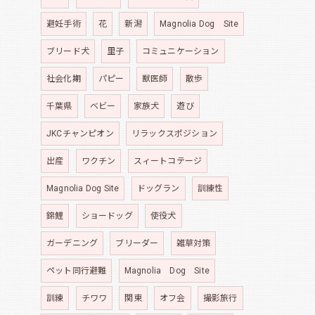
避妊手術
花
新潟
Magnolia Dog Site
ブリード犬
里子
コミュニケーション
社会化期
パピー
獣医師
散歩
千葉県
ベビー
家族犬
遊び
JKCチャンピオン
リラックスポジション
出産
ワクチン
スィートコテージ
Magnolia Dog Site
ドッグラン
訓練性
錦鯉
ショードッグ
使役犬
ガーデニング
ブリーダー
雑草対策
ペット同行避難
Magnolia Dog Site
訓練
チワワ
関東
オフ会
撮影旅行