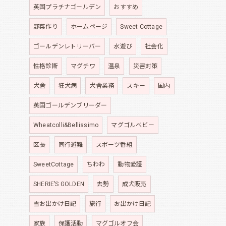
英国プラチナゴールデン
おすすめ
野菜作り
ホームページ
Sweet Cottage
ゴールデンレトリーバー
水遊び
社会化
性格診断
マグチワ
温泉
災害対策
犬舎
狂犬病
犬舎業務
スキー
国内
英国ゴールデンブリーダー
Wheatcolli&Bellissimo
マグゴルベビー
区長
同行避難
スポーツ番組
SweetCottage
ちわわ
動物愛護
SHERIE’S GOLDEN
去勢
成犬販売
雪お出かけ日記
旅行
お出かけ日記
家族
保護活動
マグゴルオフ会