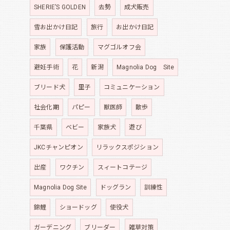
SHERIE’S GOLDEN
去勢
成犬販売
雪お出かけ日記
旅行
お出かけ日記
家族
保護活動
マグゴルオフ会
避妊手術
花
新潟
Magnolia Dog Site
ブリード犬
里子
コミュニケーション
社会化期
パピー
獣医師
散歩
千葉県
ベビー
家族犬
遊び
JKCチャンピオン
リラックスポジション
出産
ワクチン
スィートコテージ
Magnolia Dog Site
ドッグラン
訓練性
錦鯉
ショードッグ
使役犬
ガーデニング
ブリーダー
雑草対策