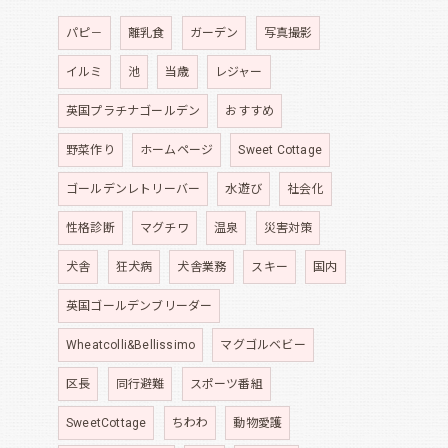
パピ－
離乳食
ガーデン
写真撮影
イルミ
池
当歳
レジャー
英国プラチナゴールデン
おすすめ
野菜作り
ホームページ
Sweet Cottage
ゴールデンレトリーバー
水遊び
社会化
性格診断
マグチワ
温泉
災害対策
犬舎
狂犬病
犬舎業務
スキー
国内
英国ゴールデンブリーダー
Wheatcolli&Bellissimo
マグゴルベビー
区長
同行避難
スポーツ番組
SweetCottage
ちわわ
動物愛護