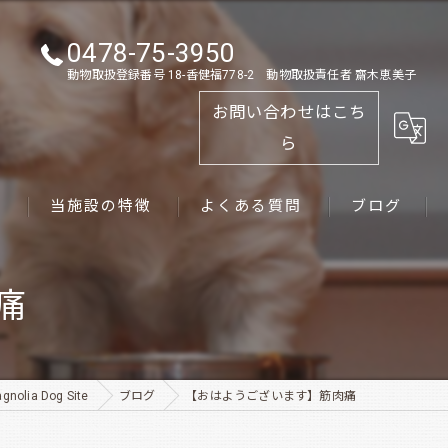
0478-75-3950
動物取扱登録番号 18-香健福778-2 動物取扱責任者 齋木恵美子
お問い合わせはこち
ら
ス
当施設の特徴
よくある質問
ブログ
ゴールデンレトリーバー
痛
パピー
ペット
ia Dog Site
ブログ
【おはようございます】筋肉痛
犬舎