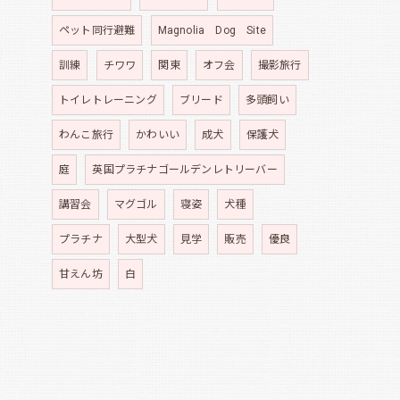
ペット同行避難
Magnolia Dog Site
訓練
チワワ
関東
オフ会
撮影旅行
トイレトレーニング
ブリード
多頭飼い
わんこ旅行
かわいい
成犬
保護犬
庭
英国プラチナゴールデンレトリーバー
講習会
マグゴル
寝姿
犬種
プラチナ
大型犬
見学
販売
優良
甘えん坊
白