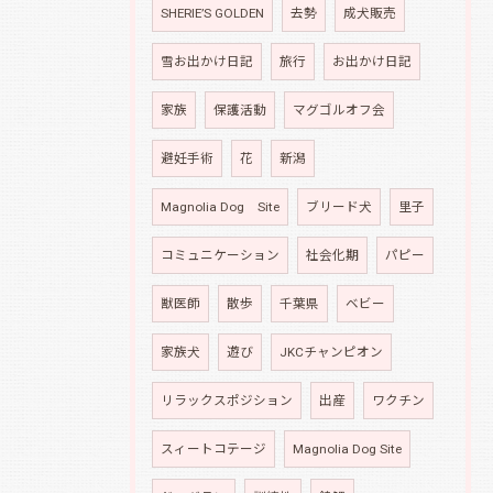
SHERIE’S GOLDEN
去勢
成犬販売
雪お出かけ日記
旅行
お出かけ日記
家族
保護活動
マグゴルオフ会
避妊手術
花
新潟
Magnolia Dog Site
ブリード犬
里子
コミュニケーション
社会化期
パピー
獣医師
散歩
千葉県
ベビー
家族犬
遊び
JKCチャンピオン
リラックスポジション
出産
ワクチン
スィートコテージ
Magnolia Dog Site