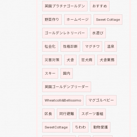
英国プラチナゴールデン
おすすめ
野菜作り
ホームページ
Sweet Cottage
ゴールデンレトリーバー
水遊び
社会化
性格診断
マグチワ
温泉
災害対策
犬舎
狂犬病
犬舎業務
スキー
国内
英国ゴールデンブリーダー
Wheatcolli&Bellissimo
マグゴルベビー
区長
同行避難
スポーツ番組
SweetCottage
ちわわ
動物愛護