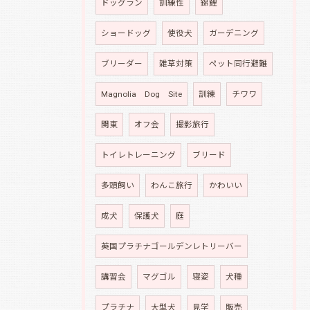
ドッグラン
訓練性
錦鯉
ショードッグ
使役犬
ガーデニング
ブリーダー
雑草対策
ペット同行避難
Magnolia Dog Site
訓練
チワワ
関東
オフ会
撮影旅行
トイレトレーニング
ブリード
多頭飼い
わんこ旅行
かわいい
成犬
保護犬
庭
英国プラチナゴールデンレトリーバー
講習会
マグゴル
寝姿
犬種
プラチナ
大型犬
見学
販売