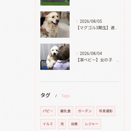
2026/08/05
【マグゴル3期生】遅ればせながら
2026/08/04
【凛ベビー】女の子 Ⅱ
タグ
Tags
パピ－
離乳食
ガーデン
写真撮影
イルミ
池
当歳
レジャー