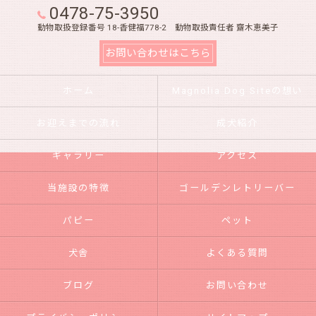
0478-75-3950
動物取扱登録番号 18-香健福778-2 動物取扱責任者 齋木恵美子
お問い合わせはこちら
ホーム
Magnolia Dog Siteの想い
お迎えまでの流れ
成犬紹介
ギャラリー
アクセス
当施設の特徴
ゴールデンレトリーバー
パピー
ペット
犬舎
よくある質問
ブログ
お問い合わせ