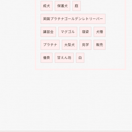
成犬
保護犬
庭
英国プラチナゴールデンレトリーバー
講習会
マグゴル
寝姿
犬種
プラチナ
大型犬
見学
販売
優良
甘えん坊
白