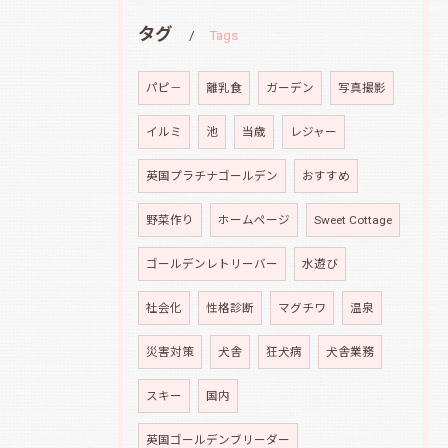
タグ
Tags
パピ－
離乳食
ガーデン
写真撮影
イルミ
池
当歳
レジャー
英国プラチナゴールデン
おすすめ
野菜作り
ホームページ
Sweet Cottage
ゴールデンレトリーバー
水遊び
社会化
性格診断
マグチワ
温泉
災害対策
犬舎
狂犬病
犬舎業務
スキー
国内
英国ゴールデンブリーダー