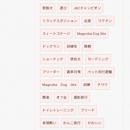
家族犬
遊び
JKCチャンピオン
リラックスポジション
出産
ワクチン
スィートコテージ
Magnolia Dog Site
ドッグラン
訓練性
錦鯉
ショードッグ
使役犬
ガーデニング
ブリーダー
雑草対策
ペット同行避難
Magnolia Dog Site
訓練
チワワ
関東
オフ会
撮影旅行
トイレトレーニング
ブリード
多頭飼い
わんこ旅行
かわいい