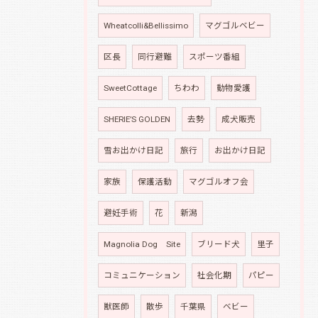
Wheatcolli&Bellissimo
マグゴルベビー
区長
同行避難
スポーツ番組
SweetCottage
ちわわ
動物愛護
SHERIE’S GOLDEN
去勢
成犬販売
雪お出かけ日記
旅行
お出かけ日記
家族
保護活動
マグゴルオフ会
避妊手術
花
新潟
Magnolia Dog Site
ブリード犬
里子
コミュニケーション
社会化期
パピー
獣医師
散歩
千葉県
ベビー