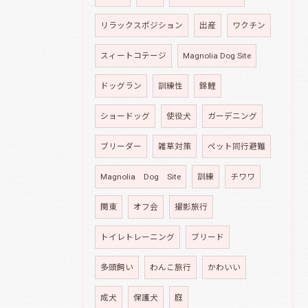
リラックスポジション
出産
ワクチン
スィートコテージ
Magnolia Dog Site
ドッグラン
訓練性
錦鯉
ショードッグ
使役犬
ガーデニング
ブリーダー
雑草対策
ペット同行避難
Magnolia Dog Site
訓練
チワワ
関東
オフ会
撮影旅行
トイレトレーニング
ブリード
多頭飼い
わんこ旅行
かわいい
成犬
保護犬
庭