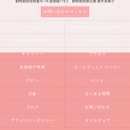
動物取扱登録番号 18-香健福778-2 動物取扱責任者 齋木恵美子
お問い合わせはこちら
ホーム
Magnolia Dog Siteの想い
お迎えまでの流れ
成犬紹介
ギャラリー
アクセス
当施設の特徴
ゴールデンレトリーバー
パピー
ペット
犬舎
よくある質問
ブログ
お問い合わせ
プライバシーポリシー
サイトマップ