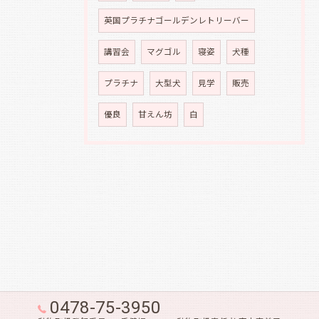
英国プラチナゴールデンレトリーバー
講習会
マグゴル
寝姿
犬種
プラチナ
大型犬
見学
販売
優良
甘えん坊
白
0478-75-3950