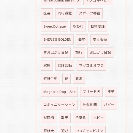
Wheatcolli&Bellissimo
マグゴルベビー
区長
同行避難
スポーツ番組
SweetCottage
ちわわ
動物愛護
SHERIE’S GOLDEN
去勢
成犬販売
雪お出かけ日記
旅行
お出かけ日記
家族
保護活動
マグゴルオフ会
避妊手術
花
新潟
Magnolia Dog Site
ブリード犬
里子
コミュニケーション
社会化期
パピー
獣医師
散歩
千葉県
ベビー
家族犬
遊び
JKCチャンピオン