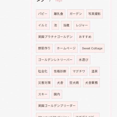
パピ－
離乳食
ガーデン
写真撮影
イルミ
池
当歳
レジャー
英国プラチナゴールデン
おすすめ
野菜作り
ホームページ
Sweet Cottage
ゴールデンレトリーバー
水遊び
社会化
性格診断
マグチワ
温泉
災害対策
犬舎
狂犬病
犬舎業務
スキー
国内
英国ゴールデンブリーダー