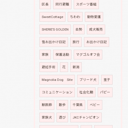
区長
同行避難
スポーツ番組
SweetCottage
ちわわ
動物愛護
SHERIE’S GOLDEN
去勢
成犬販売
雪お出かけ日記
旅行
お出かけ日記
家族
保護活動
マグゴルオフ会
避妊手術
花
新潟
Magnolia Dog Site
ブリード犬
里子
コミュニケーション
社会化期
パピー
獣医師
散歩
千葉県
ベビー
家族犬
遊び
JKCチャンピオン