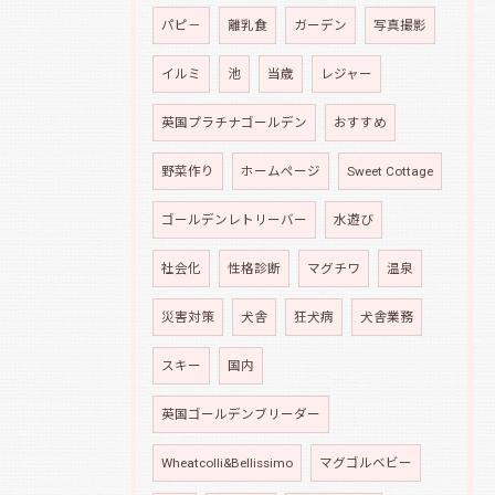
パピ－
離乳食
ガーデン
写真撮影
イルミ
池
当歳
レジャー
英国プラチナゴールデン
おすすめ
野菜作り
ホームページ
Sweet Cottage
ゴールデンレトリーバー
水遊び
社会化
性格診断
マグチワ
温泉
災害対策
犬舎
狂犬病
犬舎業務
スキー
国内
英国ゴールデンブリーダー
Wheatcolli&Bellissimo
マグゴルベビー