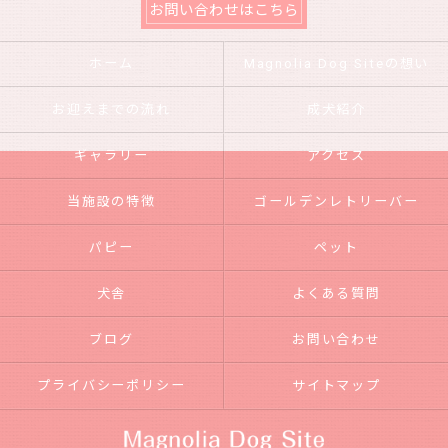
お問い合わせはこちら
ホーム
Magnolia Dog Siteの想い
お迎えまでの流れ
成犬紹介
ギャラリー
アクセス
当施設の特徴
ゴールデンレトリーバー
パピー
ペット
犬舎
よくある質問
ブログ
お問い合わせ
プライバシーポリシー
サイトマップ