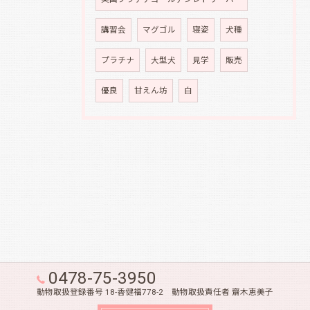
講習会
マグゴル
寝姿
犬種
プラチナ
大型犬
見学
販売
優良
甘えん坊
白
0478-75-3950
動物取扱登録番号 18-香健福778-2 動物取扱責任者 齋木恵美子