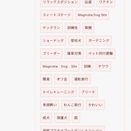
リラックスポジション
出産
ワクチン
スィートコテージ
Magnolia Dog Site
ドッグラン
訓練性
錦鯉
ショードッグ
使役犬
ガーデニング
ブリーダー
雑草対策
ペット同行避難
Magnolia Dog Site
訓練
チワワ
関東
オフ会
撮影旅行
トイレトレーニング
ブリード
多頭飼い
わんこ旅行
かわいい
成犬
保護犬
庭
英国プラチナゴールデンレトリーバー