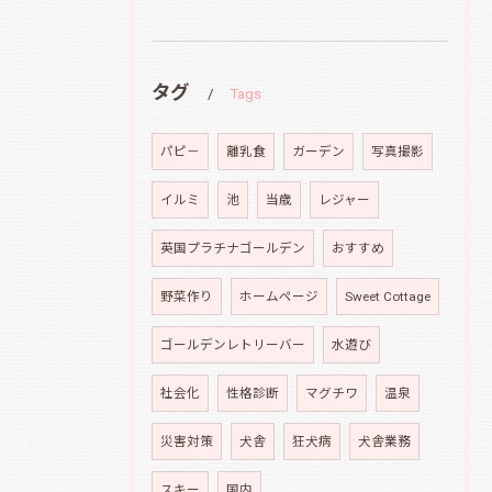
タグ
Tags
パピ－
離乳食
ガーデン
写真撮影
イルミ
池
当歳
レジャー
英国プラチナゴールデン
おすすめ
野菜作り
ホームページ
Sweet Cottage
ゴールデンレトリーバー
水遊び
社会化
性格診断
マグチワ
温泉
災害対策
犬舎
狂犬病
犬舎業務
スキー
国内