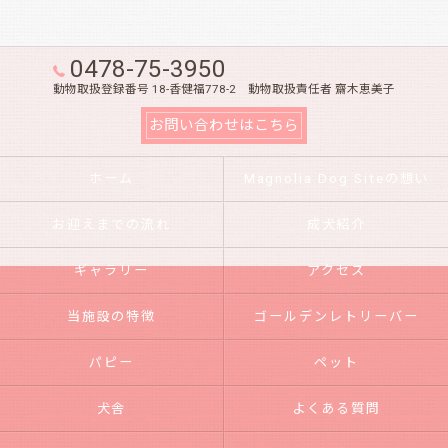
0478-75-3950
動物取扱登録番号 18-香健福778-2 動物取扱責任者 齋木恵美子
お問い合わせはこちら
ホーム
Magnolia Dog Siteの想い
お迎えまでの流れ
成犬紹介
ギャラリー
アクセス
当施設の特徴
ゴールデンレトリーバー
パピー
ペット
犬舎
よくある質問