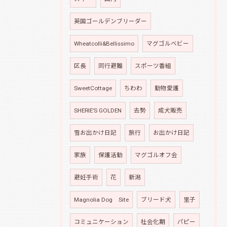
英国ゴールデンブリーダー
Wheatcolli&Bellissimo
マグゴルベビー
区長
同行避難
スポーツ番組
SweetCottage
ちわわ
動物愛護
SHERIE’S GOLDEN
去勢
成犬販売
雪お出かけ日記
旅行
お出かけ日記
家族
保護活動
マグゴルオフ会
避妊手術
花
新潟
Magnolia Dog Site
ブリード犬
里子
コミュニケーション
社会化期
パピー