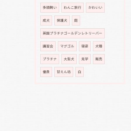
多頭飼い
わんこ旅行
かわいい
成犬
保護犬
庭
英国プラチナゴールデンレトリーバー
講習会
マグゴル
寝姿
犬種
プラチナ
大型犬
見学
販売
優良
甘えん坊
白