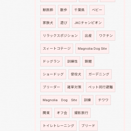
獣医師
散歩
千葉県
ベビー
家族犬
遊び
JKCチャンピオン
リラックスポジション
出産
ワクチン
スィートコテージ
Magnolia Dog Site
ドッグラン
訓練性
錦鯉
ショードッグ
使役犬
ガーデニング
ブリーダー
雑草対策
ペット同行避難
Magnolia Dog Site
訓練
チワワ
関東
オフ会
撮影旅行
トイレトレーニング
ブリード