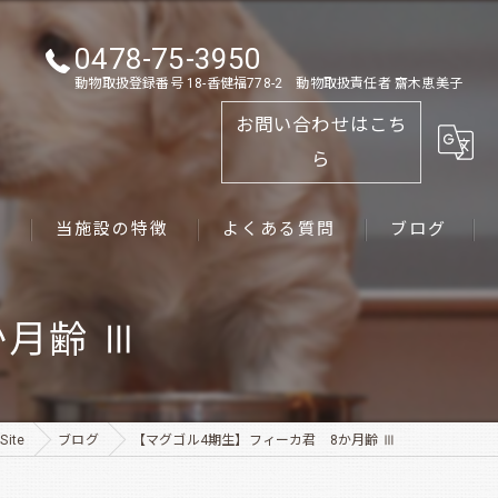
0478-75-3950
動物取扱登録番号 18-香健福778-2 動物取扱責任者 齋木恵美子
お問い合わせはこち
ら
ス
当施設の特徴
よくある質問
ブログ
ゴールデンレトリーバー
月齢 Ⅲ
パピー
ペット
ite
ブログ
【マグゴル4期生】フィーカ君 8か月齢 Ⅲ
犬舎