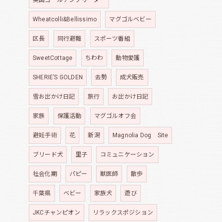
Wheatcolli&Bellissimo
マグゴルベビー
区長
同行避難
スポーツ番組
SweetCottage
ちわわ
動物愛護
SHERIE’S GOLDEN
去勢
成犬販売
雪お出かけ日記
旅行
お出かけ日記
家族
保護活動
マグゴルオフ会
避妊手術
花
新潟
Magnolia Dog Site
ブリード犬
里子
コミュニケーション
社会化期
パピー
獣医師
散歩
千葉県
ベビー
家族犬
遊び
JKCチャンピオン
リラックスポジション