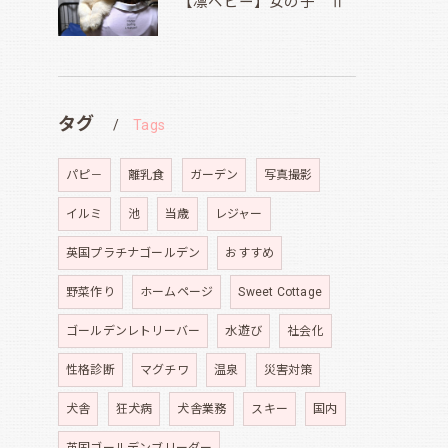
【凛ベビー】女の子 Ⅱ
タグ
Tags
パピ－
離乳食
ガーデン
写真撮影
イルミ
池
当歳
レジャー
英国プラチナゴールデン
おすすめ
野菜作り
ホームページ
Sweet Cottage
ゴールデンレトリーバー
水遊び
社会化
性格診断
マグチワ
温泉
災害対策
犬舎
狂犬病
犬舎業務
スキー
国内
英国ゴールデンブリーダー