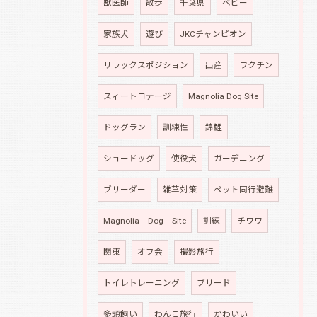
獣医師
散歩
千葉県
ベビー
家族犬
遊び
JKCチャンピオン
リラックスポジション
出産
ワクチン
スィートコテージ
Magnolia Dog Site
ドッグラン
訓練性
錦鯉
ショードッグ
使役犬
ガーデニング
ブリーダー
雑草対策
ペット同行避難
Magnolia Dog Site
訓練
チワワ
関東
オフ会
撮影旅行
トイレトレーニング
ブリード
多頭飼い
わんこ旅行
かわいい