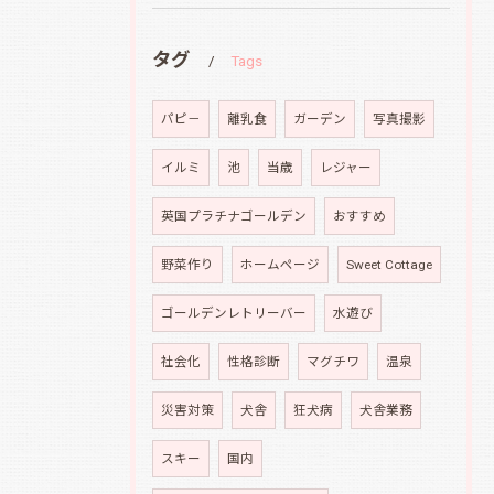
タグ
Tags
パピ－
離乳食
ガーデン
写真撮影
イルミ
池
当歳
レジャー
英国プラチナゴールデン
おすすめ
野菜作り
ホームページ
Sweet Cottage
ゴールデンレトリーバー
水遊び
社会化
性格診断
マグチワ
温泉
災害対策
犬舎
狂犬病
犬舎業務
スキー
国内