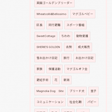
英国ゴールデンブリーダー
Wheatcolli&Bellissimo
マグゴルベビー
区長
同行避難
スポーツ番組
SweetCottage
ちわわ
動物愛護
SHERIE’S GOLDEN
去勢
成犬販売
雪お出かけ日記
旅行
お出かけ日記
家族
保護活動
マグゴルオフ会
避妊手術
花
新潟
Magnolia Dog Site
ブリード犬
里子
コミュニケーション
社会化期
パピー