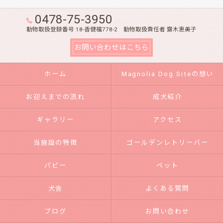
0478-75-3950
動物取扱登録番号 18-香健福778-2 動物取扱責任者 齋木恵美子
お問い合わせはこちら
ホーム
Magnolia Dog Siteの想い
お迎えまでの流れ
成犬紹介
ギャラリー
アクセス
当施設の特徴
ゴールデンレトリーバー
パピー
ペット
犬舎
よくある質問
ブログ
お問い合わせ