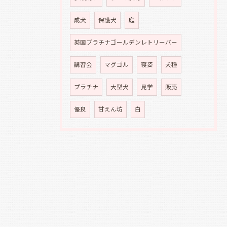
成犬
保護犬
庭
英国プラチナゴールデンレトリーバー
講習会
マグゴル
寝姿
犬種
プラチナ
大型犬
見学
販売
優良
甘えん坊
白