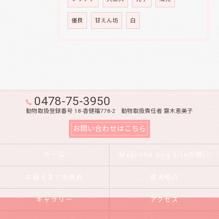
優良
甘えん坊
白
0478-75-3950
動物取扱登録番号 18-香健福778-2 動物取扱責任者 齋木恵美子
お問い合わせはこちら
ホーム
Magnolia Dog Siteの想い
お迎えまでの流れ
成犬紹介
ギャラリー
アクセス