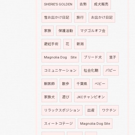
SHERIE’S GOLDEN
去勢
成犬販売
雪お出かけ日記
旅行
お出かけ日記
家族
保護活動
マグゴルオフ会
避妊手術
花
新潟
Magnolia Dog Site
ブリード犬
里子
コミュニケーション
社会化期
パピー
獣医師
散歩
千葉県
ベビー
家族犬
遊び
JKCチャンピオン
リラックスポジション
出産
ワクチン
スィートコテージ
Magnolia Dog Site