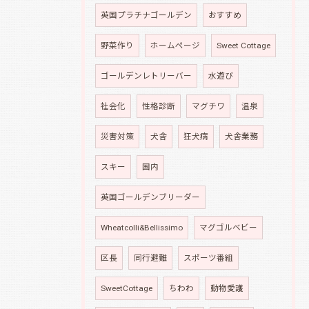
英国プラチナゴールデン
おすすめ
野菜作り
ホームページ
Sweet Cottage
ゴールデンレトリーバー
水遊び
社会化
性格診断
マグチワ
温泉
災害対策
犬舎
狂犬病
犬舎業務
スキー
国内
英国ゴールデンブリーダー
Wheatcolli&Bellissimo
マグゴルベビー
区長
同行避難
スポーツ番組
SweetCottage
ちわわ
動物愛護