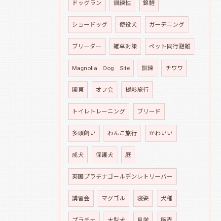
ドッグラン
訓練性
錦鯉
ショードッグ
使役犬
ガーデニング
ブリーダー
雑草対策
ペット同行避難
Magnolia Dog Site
訓練
チワワ
関東
オフ会
撮影旅行
トイレトレーニング
ブリード
多頭飼い
わんこ旅行
かわいい
成犬
保護犬
庭
英国プラチナゴールデンレトリーバー
講習会
マグゴル
寝姿
犬種
プラチナ
大型犬
見学
販売