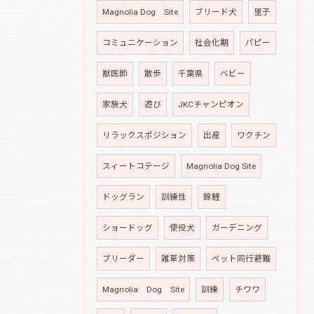
Magnolia Dog Site
ブリード犬
里子
コミュニケーション
社会化期
パピー
獣医師
散歩
千葉県
ベビー
家族犬
遊び
JKCチャンピオン
リラックスポジション
出産
ワクチン
スィートコテージ
Magnolia Dog Site
ドッグラン
訓練性
錦鯉
ショードッグ
使役犬
ガーデニング
ブリーダー
雑草対策
ペット同行避難
Magnolia Dog Site
訓練
チワワ