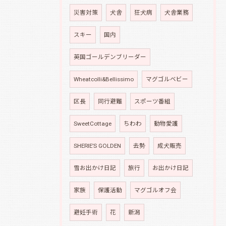
災害対策
犬舎
狂犬病
犬舎業務
スキー
国内
英国ゴールデンブリーダー
Wheatcolli&Bellissimo
マグゴルベビー
区長
同行避難
スポーツ番組
SweetCottage
ちわわ
動物愛護
SHERIE’S GOLDEN
去勢
成犬販売
雪お出かけ日記
旅行
お出かけ日記
家族
保護活動
マグゴルオフ会
避妊手術
花
新潟