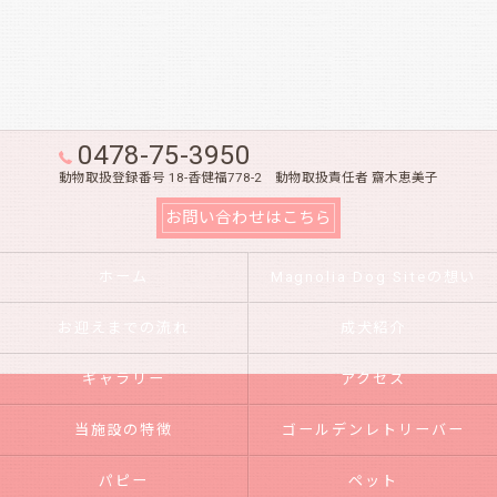
0478-75-3950
動物取扱登録番号 18-香健福778-2 動物取扱責任者 齋木恵美子
お問い合わせはこちら
ホーム
Magnolia Dog Siteの想い
お迎えまでの流れ
成犬紹介
ギャラリー
アクセス
当施設の特徴
ゴールデンレトリーバー
パピー
ペット