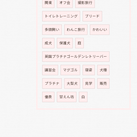
関東
オフ会
撮影旅行
トイレトレーニング
ブリード
多頭飼い
わんこ旅行
かわいい
成犬
保護犬
庭
英国プラチナゴールデンレトリーバー
講習会
マグゴル
寝姿
犬種
プラチナ
大型犬
見学
販売
優良
甘えん坊
白