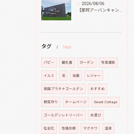
2026/08/06
【那珂アーバンキャンプフィールド】
タグ
Tags
パピ－
離乳食
ガーデン
写真撮影
イルミ
池
当歳
レジャー
英国プラチナゴールデン
おすすめ
野菜作り
ホームページ
Sweet Cottage
ゴールデンレトリーバー
水遊び
社会化
性格診断
マグチワ
温泉