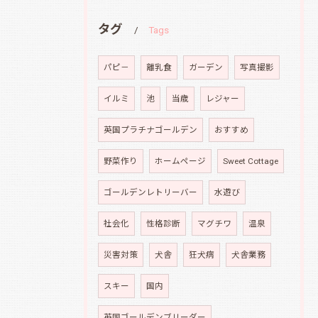
タグ
Tags
パピ－
離乳食
ガーデン
写真撮影
イルミ
池
当歳
レジャー
英国プラチナゴールデン
おすすめ
野菜作り
ホームページ
Sweet Cottage
ゴールデンレトリーバー
水遊び
社会化
性格診断
マグチワ
温泉
災害対策
犬舎
狂犬病
犬舎業務
スキー
国内
英国ゴールデンブリーダー