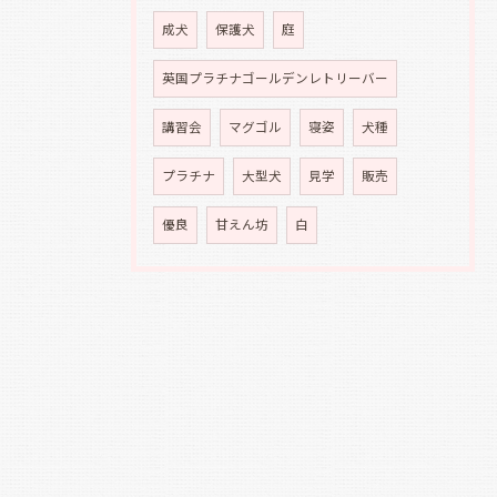
成犬
保護犬
庭
英国プラチナゴールデンレトリーバー
講習会
マグゴル
寝姿
犬種
プラチナ
大型犬
見学
販売
優良
甘えん坊
白