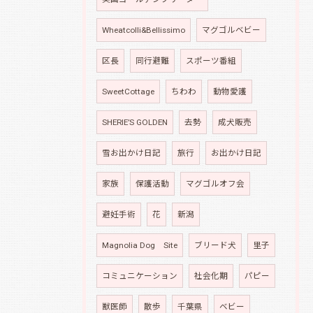
Wheatcolli&Bellissimo
マグゴルベビー
区長
同行避難
スポーツ番組
SweetCottage
ちわわ
動物愛護
SHERIE’S GOLDEN
去勢
成犬販売
雪お出かけ日記
旅行
お出かけ日記
家族
保護活動
マグゴルオフ会
避妊手術
花
新潟
Magnolia Dog Site
ブリード犬
里子
コミュニケーション
社会化期
パピー
獣医師
散歩
千葉県
ベビー