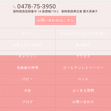
0478-75-3950
動物取扱登録番号 18-香健福778-2 動物取扱責任者 齋木恵美子
お問い合わせはこちら
ホーム
Magnolia Dog Siteの想い
お迎えまでの流れ
成犬紹介
ギャラリー
アクセス
当施設の特徴
ゴールデンレトリーバー
パピー
ペット
犬舎
よくある質問
ブログ
お問い合わせ