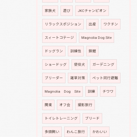
家族犬
遊び
JKCチャンピオン
リラックスポジション
出産
ワクチン
スィートコテージ
Magnolia Dog Site
ドッグラン
訓練性
錦鯉
ショードッグ
使役犬
ガーデニング
ブリーダー
雑草対策
ペット同行避難
Magnolia Dog Site
訓練
チワワ
関東
オフ会
撮影旅行
トイレトレーニング
ブリード
多頭飼い
わんこ旅行
かわいい