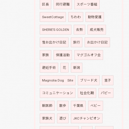
区長
同行避難
スポーツ番組
SweetCottage
ちわわ
動物愛護
SHERIE’S GOLDEN
去勢
成犬販売
雪お出かけ日記
旅行
お出かけ日記
家族
保護活動
マグゴルオフ会
避妊手術
花
新潟
Magnolia Dog Site
ブリード犬
里子
コミュニケーション
社会化期
パピー
獣医師
散歩
千葉県
ベビー
家族犬
遊び
JKCチャンピオン