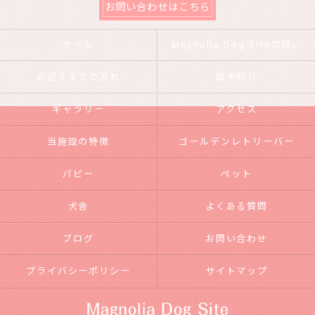
お問い合わせはこちら
ホーム
Magnolia Dog Siteの想い
お迎えまでの流れ
成犬紹介
ギャラリー
アクセス
当施設の特徴
ゴールデンレトリーバー
パピー
ペット
犬舎
よくある質問
ブログ
お問い合わせ
プライバシーポリシー
サイトマップ