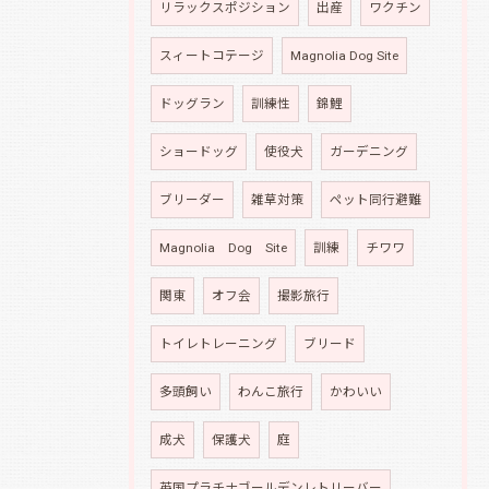
リラックスポジション
出産
ワクチン
スィートコテージ
Magnolia Dog Site
ドッグラン
訓練性
錦鯉
ショードッグ
使役犬
ガーデニング
ブリーダー
雑草対策
ペット同行避難
Magnolia Dog Site
訓練
チワワ
関東
オフ会
撮影旅行
トイレトレーニング
ブリード
多頭飼い
わんこ旅行
かわいい
成犬
保護犬
庭
英国プラチナゴールデンレトリーバー