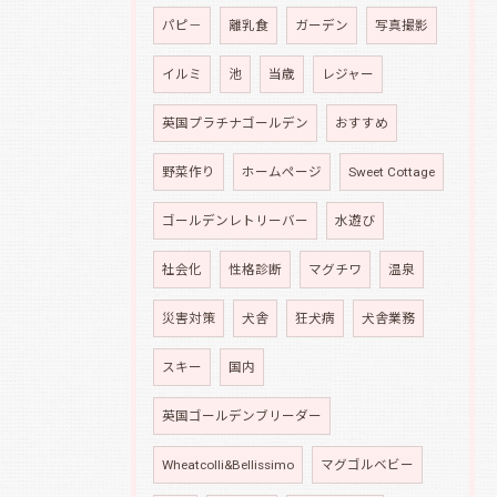
パピ－
離乳食
ガーデン
写真撮影
イルミ
池
当歳
レジャー
英国プラチナゴールデン
おすすめ
野菜作り
ホームページ
Sweet Cottage
ゴールデンレトリーバー
水遊び
社会化
性格診断
マグチワ
温泉
災害対策
犬舎
狂犬病
犬舎業務
スキー
国内
英国ゴールデンブリーダー
Wheatcolli&Bellissimo
マグゴルベビー