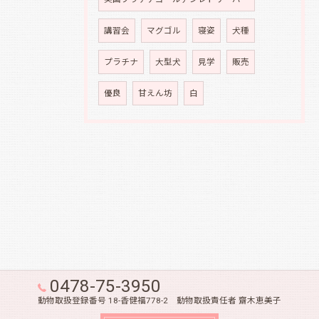
講習会
マグゴル
寝姿
犬種
プラチナ
大型犬
見学
販売
優良
甘えん坊
白
0478-75-3950
動物取扱登録番号 18-香健福778-2 動物取扱責任者 齋木恵美子