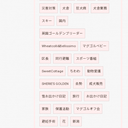
災害対策
犬舎
狂犬病
犬舎業務
スキー
国内
英国ゴールデンブリーダー
Wheatcolli&Bellissimo
マグゴルベビー
区長
同行避難
スポーツ番組
SweetCottage
ちわわ
動物愛護
SHERIE’S GOLDEN
去勢
成犬販売
雪お出かけ日記
旅行
お出かけ日記
家族
保護活動
マグゴルオフ会
避妊手術
花
新潟