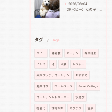
2026/08/04
【凛ベビー】女の子 Ⅱ
タグ
Tags
パピ－
離乳食
ガーデン
写真撮影
イルミ
池
当歳
レジャー
英国プラチナゴールデン
おすすめ
野菜作り
ホームページ
Sweet Cottage
ゴールデンレトリーバー
水遊び
社会化
性格診断
マグチワ
温泉