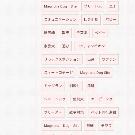
Magnolia Dog Site
ブリード犬
里子
コミュニケーション
社会化期
パピー
獣医師
散歩
千葉県
ベビー
家族犬
遊び
JKCチャンピオン
リラックスポジション
出産
ワクチン
スィートコテージ
Magnolia Dog Site
ドッグラン
訓練性
錦鯉
ショードッグ
使役犬
ガーデニング
ブリーダー
雑草対策
ペット同行避難
Magnolia Dog Site
訓練
チワワ