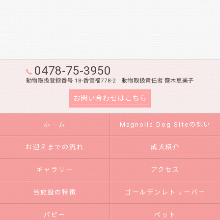
0478-75-3950
動物取扱登録番号 18-香健福778-2 動物取扱責任者 齋木恵美子
お問い合わせはこちら
ホーム
Magnolia Dog Siteの想い
お迎えまでの流れ
成犬紹介
ギャラリー
アクセス
当施設の特徴
ゴールデンレトリーバー
パピー
ペット