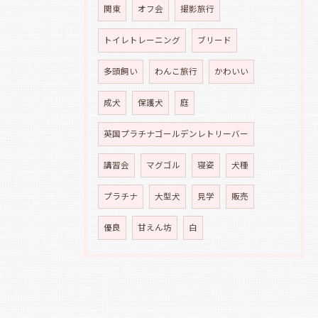
関東
オフ会
撮影旅行
トイレトレーニング
ブリード
多頭飼い
わんこ旅行
かわいい
成犬
保護犬
庭
英国プラチナゴールデンレトリーバー
講習会
マグゴル
寝姿
犬種
プラチナ
大型犬
見学
販売
優良
甘えん坊
白