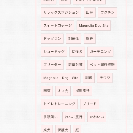
リラックスポジション
出産
ワクチン
スィートコテージ
Magnolia Dog Site
ドッグラン
訓練性
錦鯉
ショードッグ
使役犬
ガーデニング
ブリーダー
雑草対策
ペット同行避難
Magnolia Dog Site
訓練
チワワ
関東
オフ会
撮影旅行
トイレトレーニング
ブリード
多頭飼い
わんこ旅行
かわいい
成犬
保護犬
庭