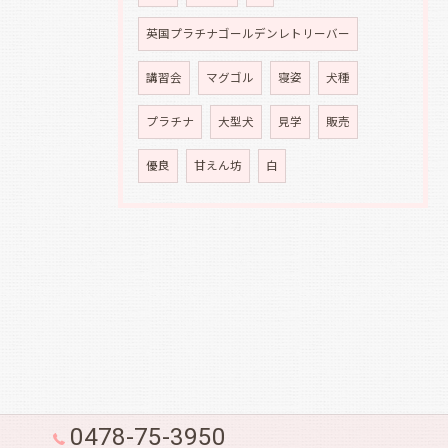
英国プラチナゴールデンレトリーバー
講習会
マグゴル
寝姿
犬種
プラチナ
大型犬
見学
販売
優良
甘えん坊
白
0478-75-3950