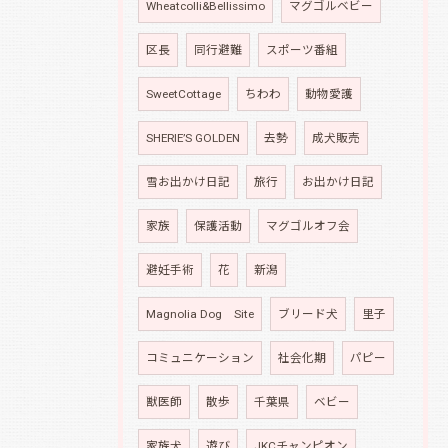
Wheatcolli&Bellissimo
マグゴルベビー
区長
同行避難
スポーツ番組
SweetCottage
ちわわ
動物愛護
SHERIE’S GOLDEN
去勢
成犬販売
雪お出かけ日記
旅行
お出かけ日記
家族
保護活動
マグゴルオフ会
避妊手術
花
新潟
Magnolia Dog Site
ブリード犬
里子
コミュニケーション
社会化期
パピー
獣医師
散歩
千葉県
ベビー
家族犬
遊び
JKCチャンピオン