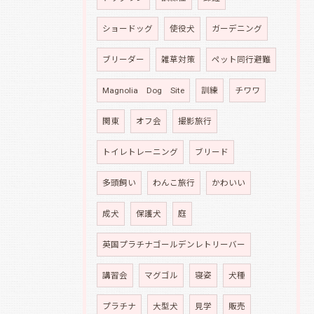
ショードッグ
使役犬
ガーデニング
ブリーダー
雑草対策
ペット同行避難
Magnolia Dog Site
訓練
チワワ
関東
オフ会
撮影旅行
トイレトレーニング
ブリード
多頭飼い
わんこ旅行
かわいい
成犬
保護犬
庭
英国プラチナゴールデンレトリーバー
講習会
マグゴル
寝姿
犬種
プラチナ
大型犬
見学
販売