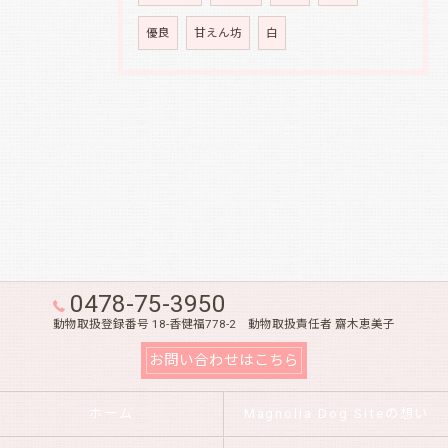
優良
甘えん坊
白
0478-75-3950
動物取扱登録番号 18-香健福778-2 動物取扱責任者 齋木恵美子
お問い合わせはこちら
ホーム
Magnolia Dog Siteの想い