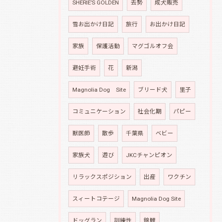
SHERIE’S GOLDEN
去勢
成犬販売
雪お出かけ日記
旅行
お出かけ日記
家族
保護活動
マグゴルオフ会
避妊手術
花
新潟
Magnolia Dog Site
ブリード犬
里子
コミュニケーション
社会化期
パピー
獣医師
散歩
千葉県
ベビー
家族犬
遊び
JKCチャンピオン
リラックスポジション
出産
ワクチン
スィートコテージ
Magnolia Dog Site
ドッグラン
訓練性
錦鯉