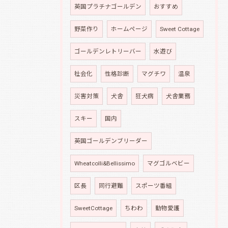
英国プラチナゴールデン
おすすめ
野菜作り
ホームページ
Sweet Cottage
ゴールデンレトリーバー
水遊び
社会化
性格診断
マグチワ
温泉
災害対策
犬舎
狂犬病
犬舎業務
スキー
国内
英国ゴールデンブリーダー
Wheatcolli&Bellissimo
マグゴルベビー
区長
同行避難
スポーツ番組
SweetCottage
ちわわ
動物愛護