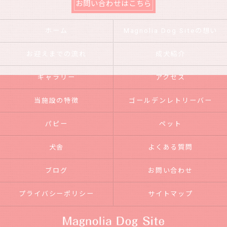
お問い合わせはこちら
ホーム
Magnolia Dog Siteの想い
お迎えまでの流れ
成犬紹介
ギャラリー
アクセス
当施設の特徴
ゴールデンレトリーバー
パピー
ペット
犬舎
よくある質問
ブログ
お問い合わせ
プライバシーポリシー
サイトマップ