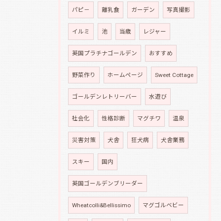
パピ－
離乳食
ガーデン
写真撮影
イルミ
池
当歳
レジャー
英国プラチナゴールデン
おすすめ
野菜作り
ホームページ
Sweet Cottage
ゴールデンレトリーバー
水遊び
社会化
性格診断
マグチワ
温泉
災害対策
犬舎
狂犬病
犬舎業務
スキー
国内
英国ゴールデンブリーダー
Wheatcolli&Bellissimo
マグゴルベビー