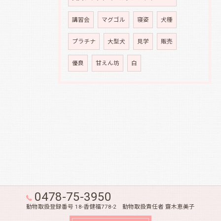
講習会
マグゴル
寝姿
犬種
プラチナ
大型犬
見学
販売
優良
甘えん坊
白
0478-75-3950
動物取扱登録番号 18-香健福778-2 動物取扱責任者 齋木恵美子