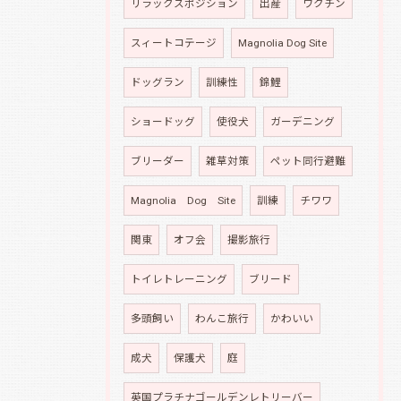
リラックスポジション
出産
ワクチン
スィートコテージ
Magnolia Dog Site
ドッグラン
訓練性
錦鯉
ショードッグ
使役犬
ガーデニング
ブリーダー
雑草対策
ペット同行避難
Magnolia Dog Site
訓練
チワワ
関東
オフ会
撮影旅行
トイレトレーニング
ブリード
多頭飼い
わんこ旅行
かわいい
成犬
保護犬
庭
英国プラチナゴールデンレトリーバー