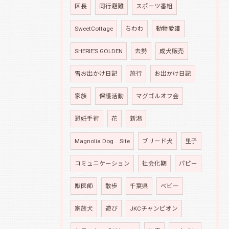
区長
同行避難
スポーツ番組
SweetCottage
ちわわ
動物愛護
SHERIE’S GOLDEN
去勢
成犬販売
雪お出かけ日記
旅行
お出かけ日記
家族
保護活動
マグゴルオフ会
避妊手術
花
新潟
Magnolia Dog Site
ブリード犬
里子
コミュニケーション
社会化期
パピー
獣医師
散歩
千葉県
ベビー
家族犬
遊び
JKCチャンピオン