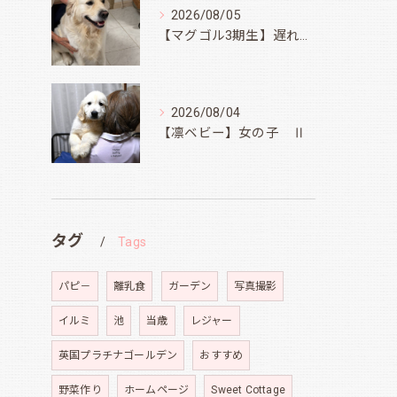
2026/08/05
【マグゴル3期生】遅ればせながら
2026/08/04
【凛ベビー】女の子 Ⅱ
タグ
Tags
パピ－
離乳食
ガーデン
写真撮影
イルミ
池
当歳
レジャー
英国プラチナゴールデン
おすすめ
野菜作り
ホームページ
Sweet Cottage