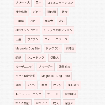
ブリード犬
里子
コミュニケーション
社会化期
パピー
獣医師
散歩
千葉県
ベビー
家族犬
遊び
JKCチャンピオン
リラックスポジション
出産
ワクチン
スィートコテージ
Magnolia Dog Site
ドッグラン
訓練性
錦鯉
ショードッグ
使役犬
ガーデニング
ブリーダー
雑草対策
ペット同行避難
Magnolia Dog Site
訓練
チワワ
関東
オフ会
撮影旅行
トイレトレーニング
ブリード
多頭飼い
わんこ旅行
かわいい
成犬
保護犬