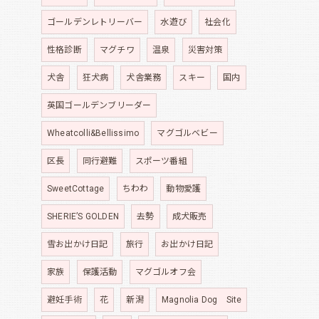
ゴールデンレトリーバー
水遊び
社会化
性格診断
マグチワ
温泉
災害対策
犬舎
狂犬病
犬舎業務
スキー
国内
英国ゴールデンブリーダー
Wheatcolli&Bellissimo
マグゴルベビー
区長
同行避難
スポーツ番組
SweetCottage
ちわわ
動物愛護
SHERIE’S GOLDEN
去勢
成犬販売
雪お出かけ日記
旅行
お出かけ日記
家族
保護活動
マグゴルオフ会
避妊手術
花
新潟
Magnolia Dog Site