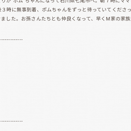
りが”ポム”ちゃんになって石川県七尾市へ。朝７時にママ
後３時に無事到着、ポムちゃんをずっと待っていてくださ
けました。お孫さんたちとも仲良くなって、早くM家の家族
-------------
-------------