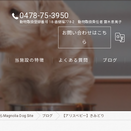
0478-75-3950
動物取扱登録番号 18-香健福778-2 動物取扱責任者 齋木恵美子
お問い合わせはこち
ら
ス
当施設の特徴
よくある質問
ブログ
ゴールデンレトリーバー
パピー
ペット
nolia Dog Site
ブログ
【アリスベビー】きみどり
犬舎