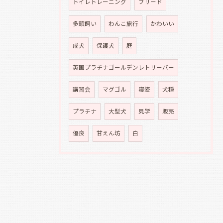
トイレトレーニング
ブリード
多頭飼い
わんこ旅行
かわいい
成犬
保護犬
庭
英国プラチナゴールデンレトリーバー
講習会
マグゴル
寝姿
犬種
プラチナ
大型犬
見学
販売
優良
甘えん坊
白