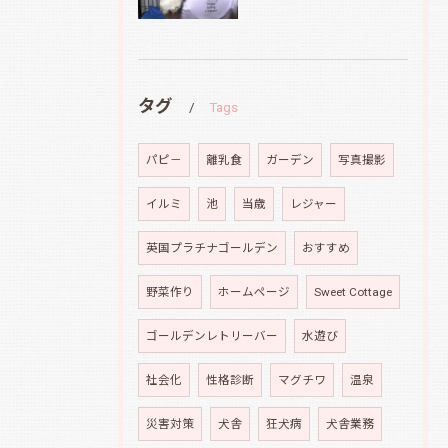
タグ
Tags
パピ－
離乳食
ガーデン
写真撮影
イルミ
池
当歳
レジャー
英国プラチナゴールデン
おすすめ
野菜作り
ホームページ
Sweet Cottage
ゴールデンレトリーバー
水遊び
社会化
性格診断
マグチワ
温泉
災害対策
犬舎
狂犬病
犬舎業務