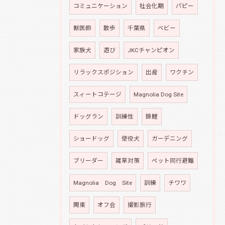
コミュニケーション
社会化期
パピー
獣医師
散歩
千葉県
ベビー
家族犬
遊び
JKCチャンピオン
リラックスポジション
出産
ワクチン
スィートコテージ
Magnolia Dog Site
ドッグラン
訓練性
錦鯉
ショードッグ
使役犬
ガーデニング
ブリーダー
雑草対策
ペット同行避難
Magnolia Dog Site
訓練
チワワ
関東
オフ会
撮影旅行