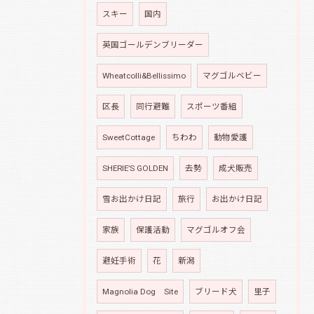
スキー
国内
英国ゴールデンブリーダー
Wheatcolli&Bellissimo
マグゴルベビー
区長
同行避難
スポーツ番組
SweetCottage
ちわわ
動物愛護
SHERIE’S GOLDEN
去勢
成犬販売
雪お出かけ日記
旅行
お出かけ日記
家族
保護活動
マグゴルオフ会
避妊手術
花
新潟
Magnolia Dog Site
ブリード犬
里子