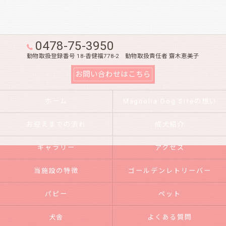
0478-75-3950
動物取扱登録番号 18-香健福778-2 動物取扱責任者 齋木恵美子
お問い合わせはこちら
ホーム
Magnolia Dog Siteの想い
お迎えまでの流れ
成犬紹介
ギャラリー
アクセス
当施設の特徴
ゴールデンレトリーバー
パピー
ペット
犬舎
よくある質問