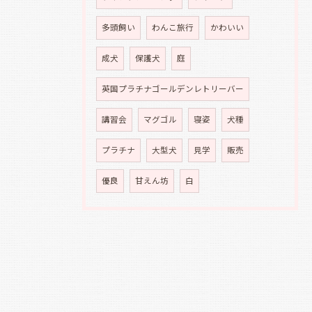
多頭飼い
わんこ旅行
かわいい
成犬
保護犬
庭
英国プラチナゴールデンレトリーバー
講習会
マグゴル
寝姿
犬種
プラチナ
大型犬
見学
販売
優良
甘えん坊
白