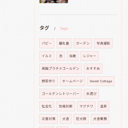
タグ
Tags
パピ－
離乳食
ガーデン
写真撮影
イルミ
池
当歳
レジャー
英国プラチナゴールデン
おすすめ
野菜作り
ホームページ
Sweet Cottage
ゴールデンレトリーバー
水遊び
社会化
性格診断
マグチワ
温泉
災害対策
犬舎
狂犬病
犬舎業務