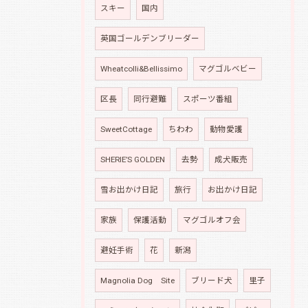
スキー
国内
英国ゴールデンブリーダー
Wheatcolli&Bellissimo
マグゴルベビー
区長
同行避難
スポーツ番組
SweetCottage
ちわわ
動物愛護
SHERIE’S GOLDEN
去勢
成犬販売
雪お出かけ日記
旅行
お出かけ日記
家族
保護活動
マグゴルオフ会
避妊手術
花
新潟
Magnolia Dog Site
ブリード犬
里子