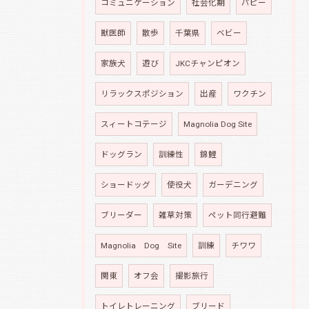
コミュニケーション
社会化期
パピー
獣医師
散歩
千葉県
ベビー
家族犬
遊び
JKCチャンピオン
リラックスポジション
出産
ワクチン
スィートコテージ
Magnolia Dog Site
ドッグラン
訓練性
錦鯉
ショードッグ
使役犬
ガーデニング
ブリーダー
雑草対策
ペット同行避難
Magnolia Dog Site
訓練
チワワ
関東
オフ会
撮影旅行
トイレトレーニング
ブリード