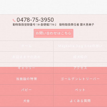
0478-75-3950
動物取扱登録番号 18-香健福778-2 動物取扱責任者 齋木恵美子
お問い合わせはこちら
ホーム
Magnolia Dog Siteの想い
お迎えまでの流れ
成犬紹介
ギャラリー
アクセス
当施設の特徴
ゴールデンレトリーバー
パピー
ペット
犬舎
よくある質問