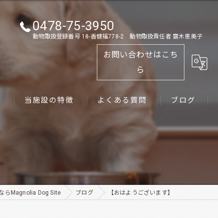
0478-75-3950
動物取扱登録番号 18-香健福778-2 動物取扱責任者 齋木恵美子
お問い合わせはこち
ら
ス
当施設の特徴
よくある質問
ブログ
ゴールデンレトリーバー
パピー
ペット
gnolia Dog Site
ブログ
【おはようございます】
犬舎