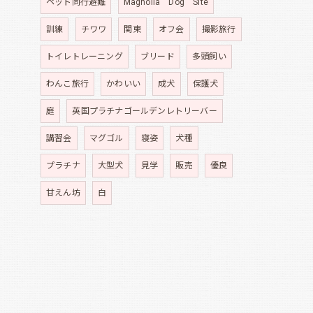
ペット同行避難
Magnolia Dog Site
訓練
チワワ
関東
オフ会
撮影旅行
トイレトレーニング
ブリード
多頭飼い
わんこ旅行
かわいい
成犬
保護犬
庭
英国プラチナゴールデンレトリーバー
講習会
マグゴル
寝姿
犬種
プラチナ
大型犬
見学
販売
優良
甘えん坊
白