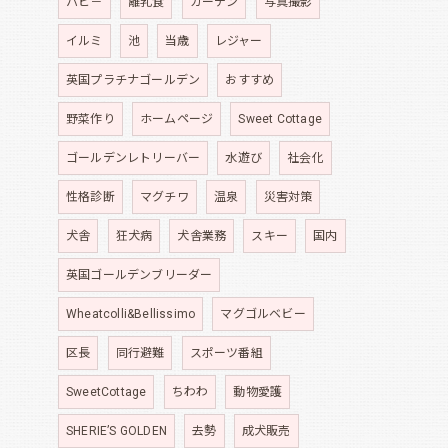
パピ－
離乳食
ガーデン
写真撮影
イルミ
池
当歳
レジャー
英国プラチナゴールデン
おすすめ
野菜作り
ホームページ
Sweet Cottage
ゴールデンレトリーバー
水遊び
社会化
性格診断
マグチワ
温泉
災害対策
犬舎
狂犬病
犬舎業務
スキー
国内
英国ゴールデンブリーダー
Wheatcolli&Bellissimo
マグゴルベビー
区長
同行避難
スポーツ番組
SweetCottage
ちわわ
動物愛護
SHERIE’S GOLDEN
去勢
成犬販売