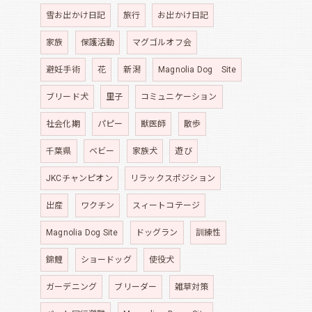
雪お出かけ日記
旅行
お出かけ日記
家族
保護活動
マグゴルオフ会
避妊手術
花
新潟
Magnolia Dog Site
ブリード犬
里子
コミュニケーション
社会化期
パピー
獣医師
散歩
千葉県
ベビー
家族犬
遊び
JKCチャンピオン
リラックスポジション
出産
ワクチン
スィートコテージ
Magnolia Dog Site
ドッグラン
訓練性
錦鯉
ショードッグ
使役犬
ガーデニング
ブリーダー
雑草対策