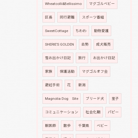
Wheatcolli&Bellissimo
マグゴルベビー
区長
同行避難
スポーツ番組
SweetCottage
ちわわ
動物愛護
SHERIE’S GOLDEN
去勢
成犬販売
雪お出かけ日記
旅行
お出かけ日記
家族
保護活動
マグゴルオフ会
避妊手術
花
新潟
Magnolia Dog Site
ブリード犬
里子
コミュニケーション
社会化期
パピー
獣医師
散歩
千葉県
ベビー