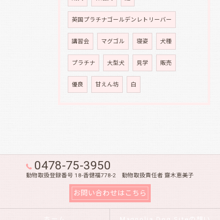
英国プラチナゴールデンレトリーバー
講習会
マグゴル
寝姿
犬種
プラチナ
大型犬
見学
販売
優良
甘えん坊
白
0478-75-3950
動物取扱登録番号 18-香健福778-2 動物取扱責任者 齋木恵美子
お問い合わせはこちら
ホーム
Magnolia Dog Siteの想い