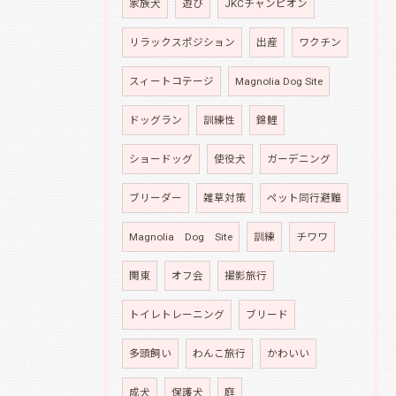
家族犬
遊び
JKCチャンピオン
リラックスポジション
出産
ワクチン
スィートコテージ
Magnolia Dog Site
ドッグラン
訓練性
錦鯉
ショードッグ
使役犬
ガーデニング
ブリーダー
雑草対策
ペット同行避難
Magnolia Dog Site
訓練
チワワ
関東
オフ会
撮影旅行
トイレトレーニング
ブリード
多頭飼い
わんこ旅行
かわいい
成犬
保護犬
庭