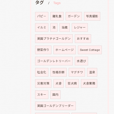
タグ
Tags
パピ－
離乳食
ガーデン
写真撮影
イルミ
池
当歳
レジャー
英国プラチナゴールデン
おすすめ
野菜作り
ホームページ
Sweet Cottage
ゴールデンレトリーバー
水遊び
社会化
性格診断
マグチワ
温泉
災害対策
犬舎
狂犬病
犬舎業務
スキー
国内
英国ゴールデンブリーダー