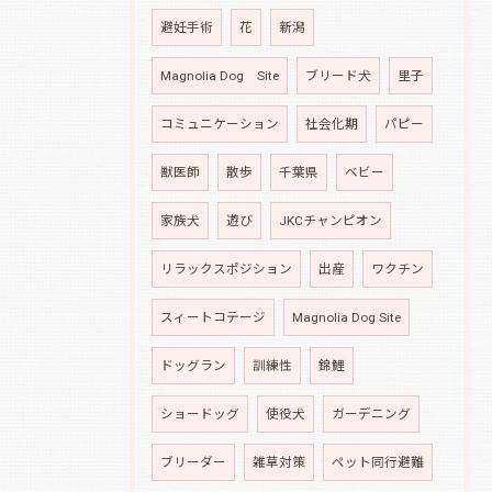
避妊手術
花
新潟
Magnolia Dog Site
ブリード犬
里子
コミュニケーション
社会化期
パピー
獣医師
散歩
千葉県
ベビー
家族犬
遊び
JKCチャンピオン
リラックスポジション
出産
ワクチン
スィートコテージ
Magnolia Dog Site
ドッグラン
訓練性
錦鯉
ショードッグ
使役犬
ガーデニング
ブリーダー
雑草対策
ペット同行避難