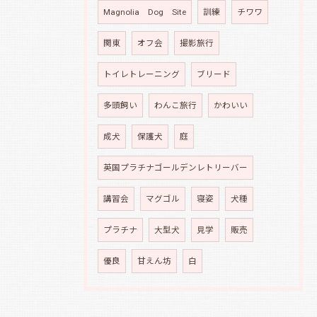
Magnolia Dog Site
訓練
チワワ
関東
オフ会
撮影旅行
トイレトレーニング
ブリード
多頭飼い
わんこ旅行
かわいい
成犬
保護犬
庭
英国プラチナゴールデンレトリーバー
講習会
マグゴル
寝姿
犬種
プラチナ
大型犬
見学
販売
優良
甘えん坊
白