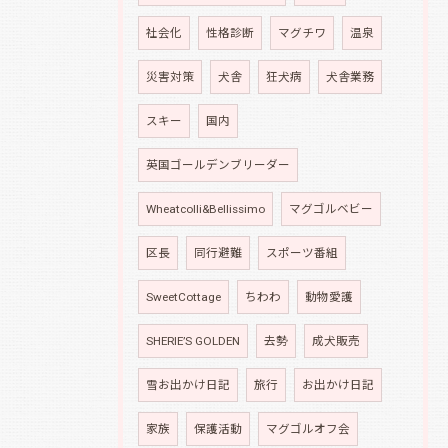
社会化
性格診断
マグチワ
温泉
災害対策
犬舎
狂犬病
犬舎業務
スキー
国内
英国ゴールデンブリーダー
Wheatcolli&Bellissimo
マグゴルベビー
区長
同行避難
スポーツ番組
SweetCottage
ちわわ
動物愛護
SHERIE’S GOLDEN
去勢
成犬販売
雪お出かけ日記
旅行
お出かけ日記
家族
保護活動
マグゴルオフ会