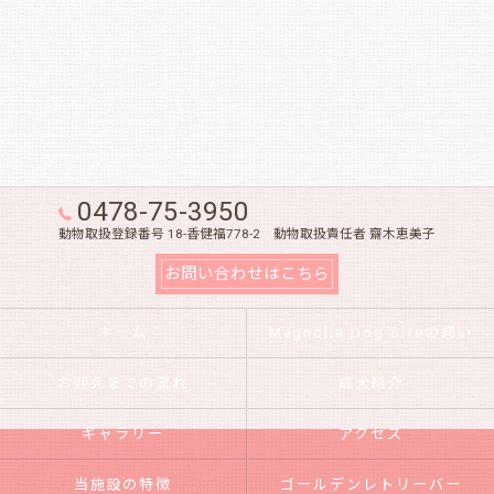
0478-75-3950
動物取扱登録番号 18-香健福778-2 動物取扱責任者 齋木恵美子
お問い合わせはこちら
ホーム
Magnolia Dog Siteの想い
お迎えまでの流れ
成犬紹介
ギャラリー
アクセス
当施設の特徴
ゴールデンレトリーバー