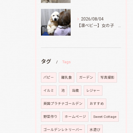
2026/08/04
【凛ベビー】女の子 Ⅱ
タグ
Tags
パピ－
離乳食
ガーデン
写真撮影
イルミ
池
当歳
レジャー
英国プラチナゴールデン
おすすめ
野菜作り
ホームページ
Sweet Cottage
ゴールデンレトリーバー
水遊び