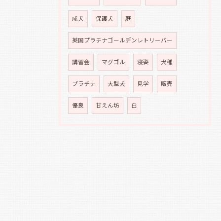
成犬
保護犬
庭
英国プラチナゴールデンレトリーバー
講習会
マグゴル
寝姿
犬種
プラチナ
大型犬
見学
販売
優良
甘えん坊
白