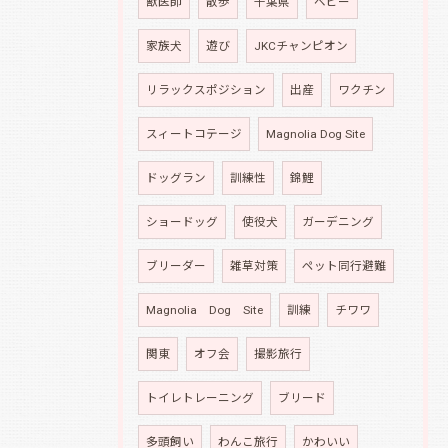
獣医師
散歩
千葉県
ベビー
家族犬
遊び
JKCチャンピオン
リラックスポジション
出産
ワクチン
スィートコテージ
Magnolia Dog Site
ドッグラン
訓練性
錦鯉
ショードッグ
使役犬
ガーデニング
ブリーダー
雑草対策
ペット同行避難
Magnolia Dog Site
訓練
チワワ
関東
オフ会
撮影旅行
トイレトレーニング
ブリード
多頭飼い
わんこ旅行
かわいい