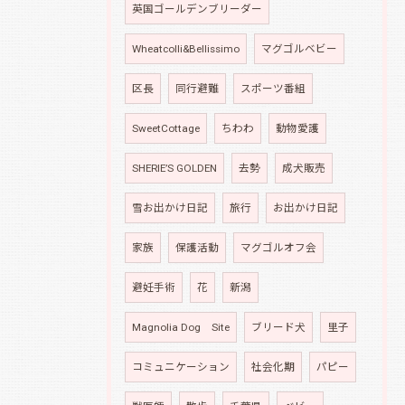
英国ゴールデンブリーダー
Wheatcolli&Bellissimo
マグゴルベビー
区長
同行避難
スポーツ番組
SweetCottage
ちわわ
動物愛護
SHERIE’S GOLDEN
去勢
成犬販売
雪お出かけ日記
旅行
お出かけ日記
家族
保護活動
マグゴルオフ会
避妊手術
花
新潟
Magnolia Dog Site
ブリード犬
里子
コミュニケーション
社会化期
パピー