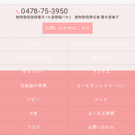
0478-75-3950
動物取扱登録番号 18-香健福778-2 動物取扱責任者 齋木恵美子
お問い合わせはこちら
ホーム
Magnolia Dog Siteの想い
お迎えまでの流れ
成犬紹介
ギャラリー
アクセス
当施設の特徴
ゴールデンレトリーバー
パピー
ペット
犬舎
よくある質問
ブログ
お問い合わせ