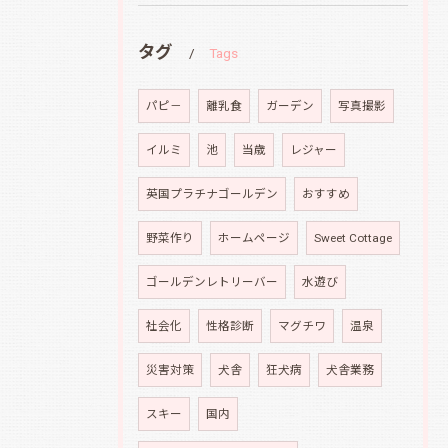
タグ
Tags
パピ－
離乳食
ガーデン
写真撮影
イルミ
池
当歳
レジャー
英国プラチナゴールデン
おすすめ
野菜作り
ホームページ
Sweet Cottage
ゴールデンレトリーバー
水遊び
社会化
性格診断
マグチワ
温泉
災害対策
犬舎
狂犬病
犬舎業務
スキー
国内