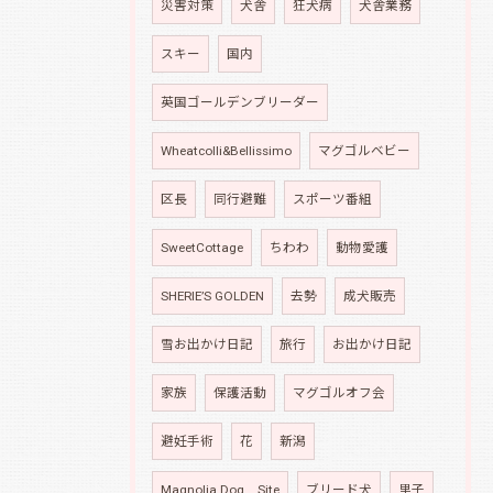
災害対策
犬舎
狂犬病
犬舎業務
スキー
国内
英国ゴールデンブリーダー
Wheatcolli&Bellissimo
マグゴルベビー
区長
同行避難
スポーツ番組
SweetCottage
ちわわ
動物愛護
SHERIE’S GOLDEN
去勢
成犬販売
雪お出かけ日記
旅行
お出かけ日記
家族
保護活動
マグゴルオフ会
避妊手術
花
新潟
Magnolia Dog Site
ブリード犬
里子