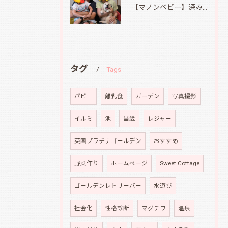
【マノンベビー】深みどり君
タグ
Tags
パピ－
離乳食
ガーデン
写真撮影
イルミ
池
当歳
レジャー
英国プラチナゴールデン
おすすめ
野菜作り
ホームページ
Sweet Cottage
ゴールデンレトリーバー
水遊び
社会化
性格診断
マグチワ
温泉