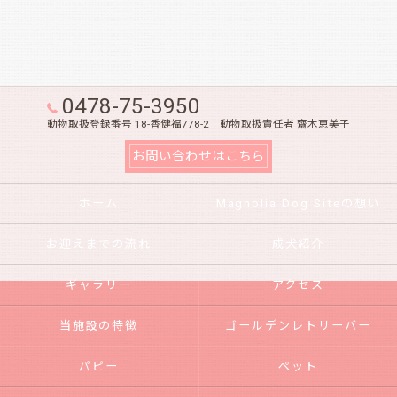
0478-75-3950
動物取扱登録番号 18-香健福778-2 動物取扱責任者 齋木恵美子
お問い合わせはこちら
ホーム
Magnolia Dog Siteの想い
お迎えまでの流れ
成犬紹介
ギャラリー
アクセス
当施設の特徴
ゴールデンレトリーバー
パピー
ペット