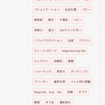
コミュニケーション
社会化期
パピー
獣医師
散歩
千葉県
ベビー
家族犬
遊び
JKCチャンピオン
リラックスポジション
出産
ワクチン
スィートコテージ
Magnolia Dog Site
ドッグラン
訓練性
錦鯉
ショードッグ
使役犬
ガーデニング
ブリーダー
雑草対策
ペット同行避難
Magnolia Dog Site
訓練
チワワ
関東
オフ会
撮影旅行