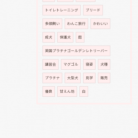
トイレトレーニング
ブリード
多頭飼い
わんこ旅行
かわいい
成犬
保護犬
庭
英国プラチナゴールデンレトリーバー
講習会
マグゴル
寝姿
犬種
プラチナ
大型犬
見学
販売
優良
甘えん坊
白