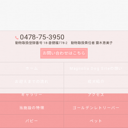
0478-75-3950
動物取扱登録番号 18-香健福778-2 動物取扱責任者 齋木恵美子
お問い合わせはこちら
ホーム
Magnolia Dog Siteの想い
お迎えまでの流れ
成犬紹介
ギャラリー
アクセス
当施設の特徴
ゴールデンレトリーバー
パピー
ペット