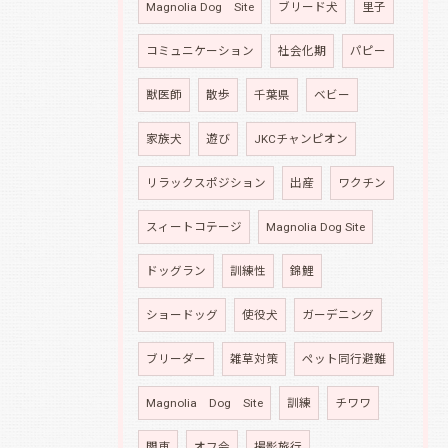
Magnolia Dog Site
ブリード犬
里子
コミュニケーション
社会化期
パピー
獣医師
散歩
千葉県
ベビー
家族犬
遊び
JKCチャンピオン
リラックスポジション
出産
ワクチン
スィートコテージ
Magnolia Dog Site
ドッグラン
訓練性
錦鯉
ショードッグ
使役犬
ガーデニング
ブリーダー
雑草対策
ペット同行避難
Magnolia Dog Site
訓練
チワワ
関東
オフ会
撮影旅行