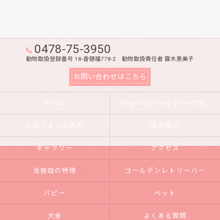
0478-75-3950
動物取扱登録番号 18-香健福778-2 動物取扱責任者 齋木恵美子
お問い合わせはこちら
ホーム
Magnolia Dog Siteの想い
お迎えまでの流れ
成犬紹介
ギャラリー
アクセス
当施設の特徴
ゴールデンレトリーバー
パピー
ペット
犬舎
よくある質問