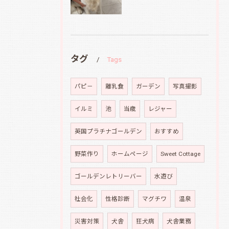
タグ
Tags
パピ－
離乳食
ガーデン
写真撮影
イルミ
池
当歳
レジャー
英国プラチナゴールデン
おすすめ
野菜作り
ホームページ
Sweet Cottage
ゴールデンレトリーバー
水遊び
社会化
性格診断
マグチワ
温泉
災害対策
犬舎
狂犬病
犬舎業務