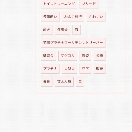
トイレトレーニング
ブリード
多頭飼い
わんこ旅行
かわいい
成犬
保護犬
庭
英国プラチナゴールデンレトリーバー
講習会
マグゴル
寝姿
犬種
プラチナ
大型犬
見学
販売
優良
甘えん坊
白