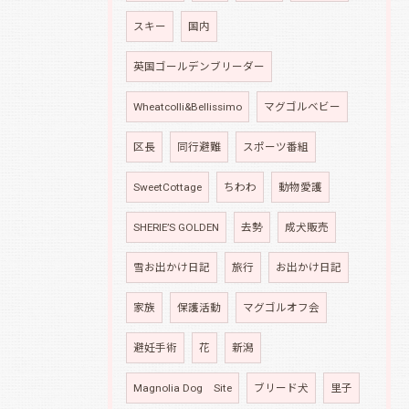
スキー
国内
英国ゴールデンブリーダー
Wheatcolli&Bellissimo
マグゴルベビー
区長
同行避難
スポーツ番組
SweetCottage
ちわわ
動物愛護
SHERIE’S GOLDEN
去勢
成犬販売
雪お出かけ日記
旅行
お出かけ日記
家族
保護活動
マグゴルオフ会
避妊手術
花
新潟
Magnolia Dog Site
ブリード犬
里子