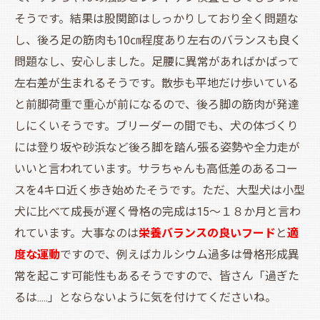
そうです。結果は股関節はしっかりしており全く問題な
し、後ろ足の筋肉も10㎝程度あり左右のバランスも良く
問題なし、安心しました。足腰に異常があればかばって
左右差が生まれるそうです。散歩も平地だけ歩いている
と前脚荷重で重心が前になるので、後ろ脚の筋肉が発達
しにくいそうです。ブリーダーの間でも、犬の体づくり
には登り坂や砂浜など後ろ脚を踏ん張る姿勢や全力走が
いいと言われています。サラちゃんも高低差のあるコー
スを4キロ近く歩き始めたそうです。ただ、大型犬は小型
犬に比べて成長が遅く骨格の完成は15～１８か月と言わ
れています。大事なのは
栄養バランスの良いフード
と
適
度な運動
ですので、例えばカルシウム過多は骨格形成異
常を起こす可能性もあるそうですので、皆さん「過ぎた
るは.....」とならないように気を付けてくださいね。