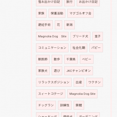
雪お出かけ日記
旅行
お出かけ日記
家族
保護活動
マグゴルオフ会
避妊手術
花
新潟
Magnolia Dog Site
ブリード犬
里子
コミュニケーション
社会化期
パピー
獣医師
散歩
千葉県
ベビー
家族犬
遊び
JKCチャンピオン
リラックスポジション
出産
ワクチン
スィートコテージ
Magnolia Dog Site
ドッグラン
訓練性
錦鯉
ショードッグ
使役犬
ガーデニング