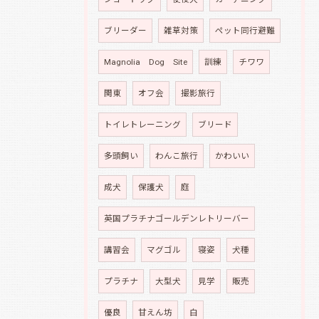
ブリーダー
雑草対策
ペット同行避難
Magnolia Dog Site
訓練
チワワ
関東
オフ会
撮影旅行
トイレトレーニング
ブリード
多頭飼い
わんこ旅行
かわいい
成犬
保護犬
庭
英国プラチナゴールデンレトリーバー
講習会
マグゴル
寝姿
犬種
プラチナ
大型犬
見学
販売
優良
甘えん坊
白