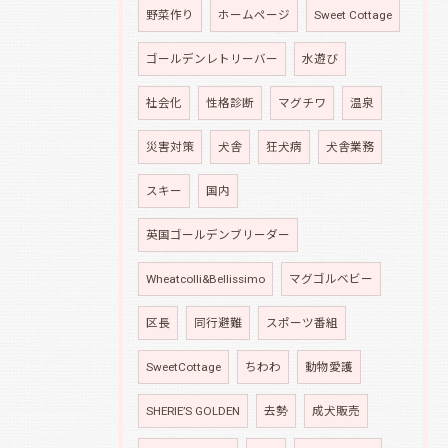
野菜作り
ホームページ
Sweet Cottage
ゴールデンレトリーバー
水遊び
社会化
性格診断
マグチワ
温泉
災害対策
犬舎
狂犬病
犬舎業務
スキー
国内
英国ゴールデンブリーダー
Wheatcolli&Bellissimo
マグゴルベビー
区長
同行避難
スポーツ番組
SweetCottage
ちわわ
動物愛護
SHERIE’S GOLDEN
去勢
成犬販売