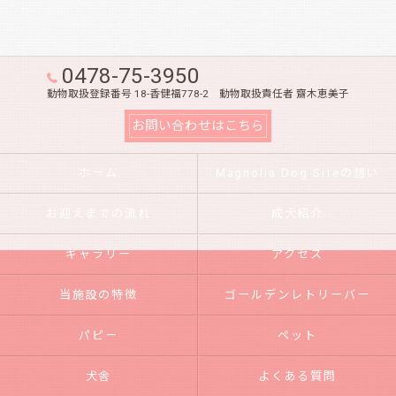
0478-75-3950
動物取扱登録番号 18-香健福778-2 動物取扱責任者 齋木恵美子
お問い合わせはこちら
ホーム
Magnolia Dog Siteの想い
お迎えまでの流れ
成犬紹介
ギャラリー
アクセス
当施設の特徴
ゴールデンレトリーバー
パピー
ペット
犬舎
よくある質問