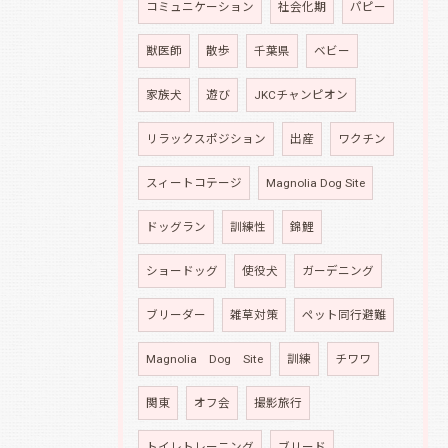
コミュニケーション
社会化期
パピー
獣医師
散歩
千葉県
ベビー
家族犬
遊び
JKCチャンピオン
リラックスポジション
出産
ワクチン
スィートコテージ
Magnolia Dog Site
ドッグラン
訓練性
錦鯉
ショードッグ
使役犬
ガーデニング
ブリーダー
雑草対策
ペット同行避難
Magnolia Dog Site
訓練
チワワ
関東
オフ会
撮影旅行
トイレトレーニング
ブリード