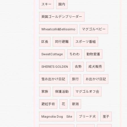
スキー
国内
英国ゴールデンブリーダー
Wheatcolli&Bellissimo
マグゴルベビー
区長
同行避難
スポーツ番組
SweetCottage
ちわわ
動物愛護
SHERIE’S GOLDEN
去勢
成犬販売
雪お出かけ日記
旅行
お出かけ日記
家族
保護活動
マグゴルオフ会
避妊手術
花
新潟
Magnolia Dog Site
ブリード犬
里子