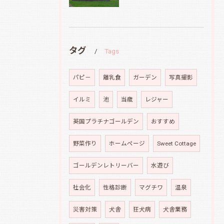
タグ
Tags
パピ－
離乳食
ガーデン
写真撮影
イルミ
池
当歳
レジャー
英国プラチナゴールデン
おすすめ
野菜作り
ホームページ
Sweet Cottage
ゴールデンレトリーバー
水遊び
社会化
性格診断
マグチワ
温泉
災害対策
犬舎
狂犬病
犬舎業務