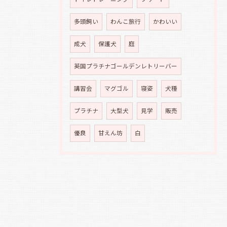
多頭飼い
わんこ旅行
かわいい
成犬
保護犬
庭
英国プラチナゴールデンレトリーバー
講習会
マグゴル
寝姿
犬種
プラチナ
大型犬
見学
販売
優良
甘えん坊
白