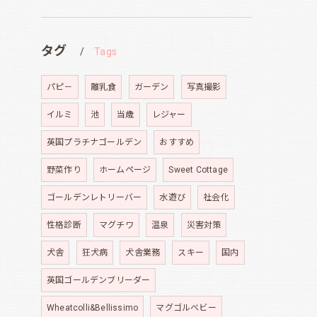
タグ
Tags
パピ－
離乳食
ガーデン
写真撮影
イルミ
池
当歳
レジャー
英国プラチナゴールデン
おすすめ
野菜作り
ホームページ
Sweet Cottage
ゴールデンレトリーバー
水遊び
社会化
性格診断
マグチワ
温泉
災害対策
犬舎
狂犬病
犬舎業務
スキー
国内
英国ゴールデンブリーダー
Wheatcolli&Bellissimo
マグゴルベビー