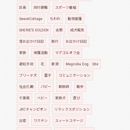
区長
同行避難
スポーツ番組
SweetCottage
ちわわ
動物愛護
SHERIE’S GOLDEN
去勢
成犬販売
雪お出かけ日記
旅行
お出かけ日記
家族
保護活動
マグゴルオフ会
避妊手術
花
新潟
Magnolia Dog Site
ブリード犬
里子
コミュニケーション
社会化期
パピー
獣医師
散歩
千葉県
ベビー
家族犬
遊び
JKCチャンピオン
リラックスポジション
出産
ワクチン
スィートコテージ