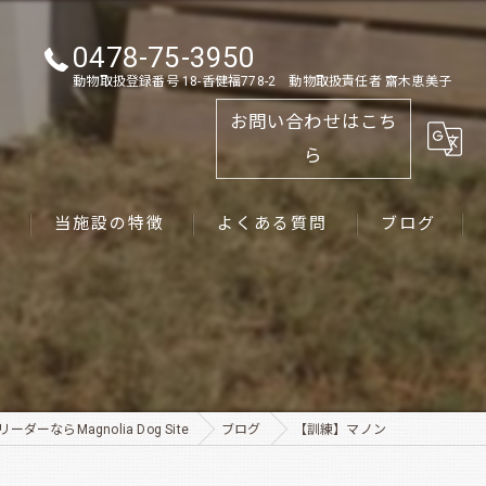
0478-75-3950
動物取扱登録番号 18-香健福778-2 動物取扱責任者 齋木恵美子
お問い合わせはこち
ら
ス
当施設の特徴
よくある質問
ブログ
ゴールデンレトリーバー
パピー
ペット
ダーならMagnolia Dog Site
ブログ
【訓練】マノン
犬舎