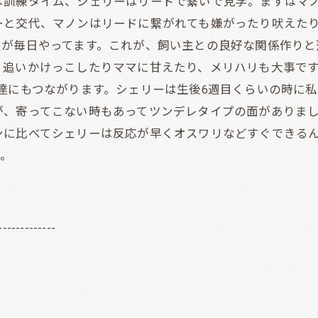
訓練タイム、シェリーはリードで繋いで見学。まずはマノ
ーと交代、マノンはリードに繋がれても嫌がったり吠えた
マが毎日やってます。これが、飼い主との良好な関係作りと
り追いかけっこしたりママに甘えたり、メリハリも大事です
達にもつながります。シェリーは生後6週目くらいの時に私
が、寄ってこない時もあってツンデレタイプの面がありま
ンに比べてシェリーは反応が早くオスワリなどすぐできる
ね。
-------------